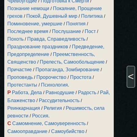
Чревоугодие
/
Подготовка к Смерти
/
Познание немощи
/
Покаяние, Прощение
грехов
/
Покой, Душевный мир
/
Политика
/
Поминовение, умершие
/
Понятия
/
Последнее время
/
Послушание
/
Пост
/
Похоть
/
Правда, Справедливость
/
Празднование праздников
/
Предведение,
Предопределение
/
Преемственность,
Священство
/
Прелесть, Самообольщение
/
Причастие
/
Пропаганда, Зомбирование
/
<
Проповедь
/
Пророчество
/
Простота
/
Протестанты
/
Психология
.
Р
Работа, Дела
/
Равнодушие
/
Радость
/
Рай,
Блаженство
/
Рассудительность
/
Реинкарнация
/
Религия
/
Решимость, сила
ревности
/
Россия
.
С
Самомнение, Самоуверенность
/
Самооправдание
/
Самоубийство
/