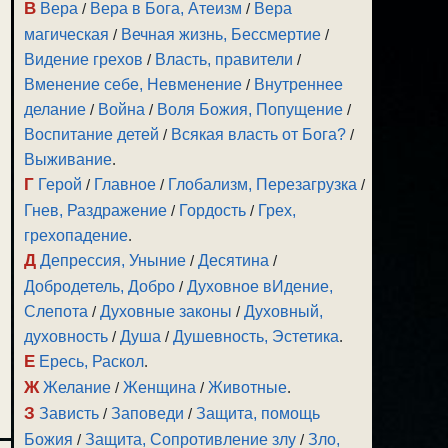
В
Вера
/
Вера в Бога, Атеизм
/
Вера
магическая
/
Вечная жизнь, Бессмертие
/
Видение грехов
/
Власть, правители
/
Вменение себе, Невменение
/
Внутреннее
делание
/
Война
/
Воля Божия, Попущение
/
Воспитание детей
/
Всякая власть от Бога?
/
Выживание
.
Г
Герой
/
Главное
/
Глобализм, Перезагрузка
/
Гнев, Раздражение
/
Гордость
/
Грех,
грехопадение
.
Д
Депрессия, Уныние
/
Десятина
/
Добродетель, Добро
/
Духовное вИдение,
Слепота
/
Духовные законы
/
Духовный,
духовность
/
Душа
/
Душевность, Эстетика
.
Е
Ересь, Раскол
.
Ж
Желание
/
Женщина
/
Животные
.
З
Зависть
/
Заповеди
/
Защита, помощь
Божия
/
Защита, Сопротивление злу
/
Зло,