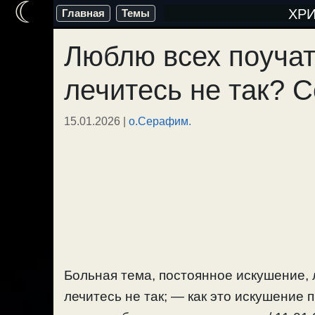
☾
Перейти
ХР
Главная
Темы
к
Люблю всех поучать
содержимому
лечитесь не так? С
15.01.2026
|
о.Серафим.
Больная тема, постоянное искушение, л
лечитесь не так; — как это искушение 