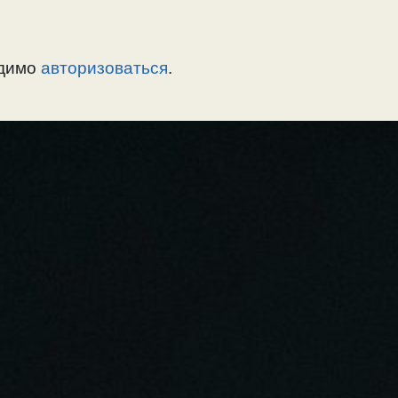
одимо
авторизоваться
.