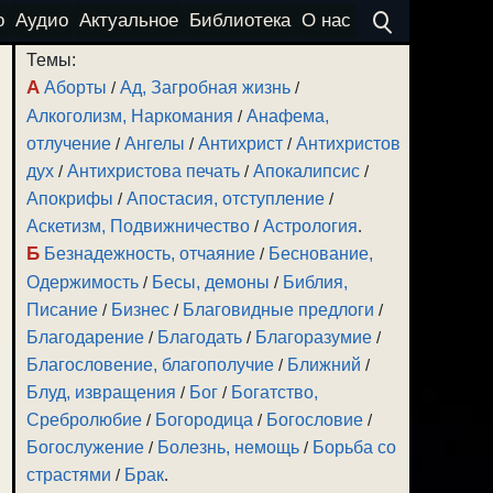
о
Аудио
Актуальное
Библиотека
О нас
Темы:
А
Аборты
/
Ад, Загробная жизнь
/
Алкоголизм, Наркомания
/
Анафема,
отлучение
/
Ангелы
/
Антихрист
/
Антихристов
дух
/
Антихристова печать
/
Апокалипсис
/
Апокрифы
/
Апостасия, отступление
/
Аскетизм, Подвижничество
/
Астрология
.
Б
Безнадежность, отчаяние
/
Беснование,
Одержимость
/
Бесы, демоны
/
Библия,
Писание
/
Бизнес
/
Благовидные предлоги
/
Благодарение
/
Благодать
/
Благоразумие
/
Благословение, благополучие
/
Ближний
/
Блуд, извращения
/
Бог
/
Богатство,
Сребролюбие
/
Богородица
/
Богословие
/
Богослужение
/
Болезнь, немощь
/
Борьба со
страстями
/
Брак
.