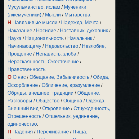
Мусульманство, ислам
/
Мученики
(лжемученики)
/
Мысли
/
Мытарства
.
Н
Навязчивые мысли
/
Надежда, Мечта
/
Наказание
/
Насилие
/
Наставник, духовник
/
Наука
/
Национальность
/
Начальник
/
Начинающему
/
Недовольство
/
Незлобие,
Прощение
/
Ненависть, злоба
/
Нераскаянность, Ожесточение
/
Нравственность
.
О
О нас
/
Обещание, Забывчивость
/
Обида,
Оскорбление
/
Обличение, вразумление
/
Обряды, внешнее, традиции
/
Общение,
Разговоры
/
Общество
/
Община
/
Одежда,
Внешний вид
/
Откровение
/
Отчужденность,
Отрешенность
/
Отшельник, уединение,
одиночество
.
П
Падения
/
Переживание
/
Пища,