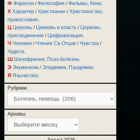
Ф
Фарисеи
/
Философия
/
Фильмы, Кино
.
Х
Характер
/
Христианин
/
Христианство,
православие
.
Ц
Церковь
/
Церковь и власть
/
Церковь-
присоединение
/
Цифровизация
.
Ч
Человек
/
Чтение Св.Отцов
/
Чувства
/
Чудеса
.
Ш
Шизофрения, Псих.болезни
.
Э
Экуменизм
/
Эпидемии, Пандемии
.
Я
Язычество
.
Рубрики
Архивы
Август 2026