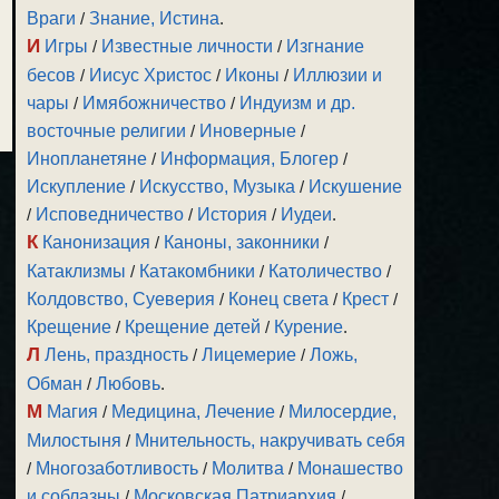
Враги
/
Знание, Истина
.
И
Игры
/
Известные личности
/
Изгнание
бесов
/
Иисус Христос
/
Иконы
/
Иллюзии и
чары
/
Имябожничество
/
Индуизм и др.
восточные религии
/
Иноверные
/
Инопланетяне
/
Информация, Блогер
/
Искупление
/
Искусство, Музыка
/
Искушение
/
Исповедничество
/
История
/
Иудеи
.
К
Канонизация
/
Каноны, законники
/
Катаклизмы
/
Катакомбники
/
Католичество
/
Колдовство, Суеверия
/
Конец света
/
Крест
/
Крещение
/
Крещение детей
/
Курение
.
Л
Лень, праздность
/
Лицемерие
/
Ложь,
Обман
/
Любовь
.
М
Магия
/
Медицина, Лечение
/
Милосердие,
Милостыня
/
Мнительность, накручивать себя
/
Многозаботливость
/
Молитва
/
Монашество
и соблазны
/
Московская Патриархия
/