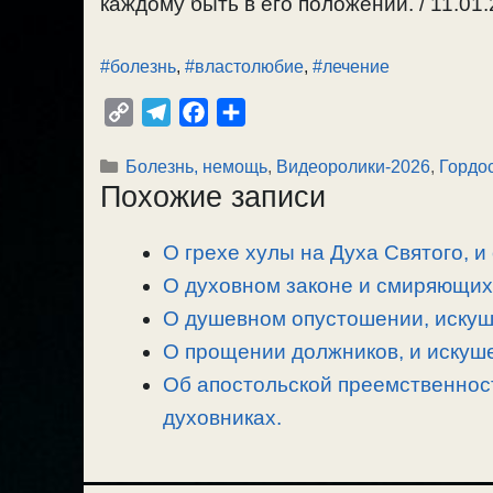
каждому быть в его положении. / 11.01.
#болезнь
,
#властолюбие
,
#лечение
C
T
F
О
o
e
a
т
Рубрики
Болезнь, немощь
,
Видеоролики-2026
,
Гордо
p
l
c
п
Похожие записи
y
e
e
р
L
g
b
а
О грехе хулы на Духа Святого, и
i
r
o
в
n
О духовном законе и смиряющих 
a
o
и
k
m
k
т
О душевном опустошении, искуше
ь
О прощении должников, и искуше
Об апостольской преемственност
духовниках.