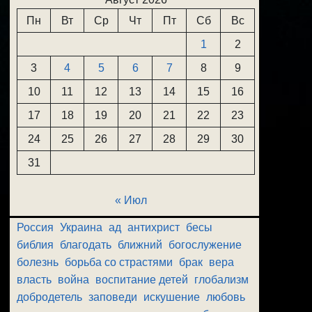
Пн
Вт
Ср
Чт
Пт
Сб
Вс
1
2
3
4
5
6
7
8
9
10
11
12
13
14
15
16
17
18
19
20
21
22
23
24
25
26
27
28
29
30
31
« Июл
Россия
Украина
ад
антихрист
бесы
библия
благодать
ближний
богослужение
болезнь
борьба со страстями
брак
вера
власть
война
воспитание детей
глобализм
добродетель
заповеди
искушение
любовь