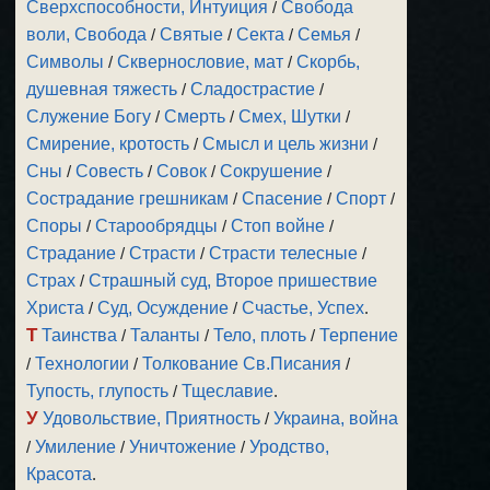
Сверхспособности, Интуиция
/
Свобода
воли, Свобода
/
Святые
/
Секта
/
Семья
/
Символы
/
Сквернословие, мат
/
Скорбь,
душевная тяжесть
/
Сладострастие
/
Служение Богу
/
Смерть
/
Смех, Шутки
/
Смирение, кротость
/
Смысл и цель жизни
/
Сны
/
Совесть
/
Совок
/
Сокрушение
/
Сострадание грешникам
/
Спасение
/
Спорт
/
Споры
/
Старообрядцы
/
Стоп войне
/
Страдание
/
Страсти
/
Страсти телесные
/
Страх
/
Страшный суд, Второе пришествие
Христа
/
Суд, Осуждение
/
Счастье, Успех
.
Т
Таинства
/
Таланты
/
Тело, плоть
/
Терпение
/
Технологии
/
Толкование Св.Писания
/
Тупость, глупость
/
Тщеславие
.
У
Удовольствие, Приятность
/
Украина, война
/
Умиление
/
Уничтожение
/
Уродство,
Красота
.