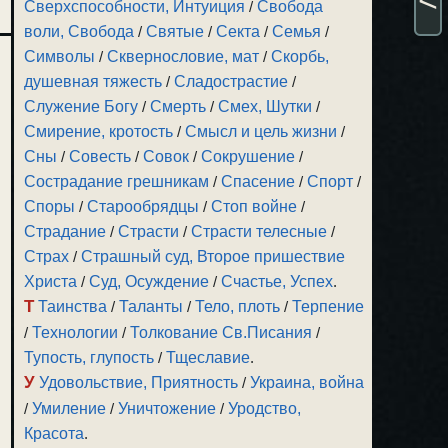
Сверхспособности, Интуиция
/
Свобода
воли, Свобода
/
Святые
/
Секта
/
Семья
/
Символы
/
Сквернословие, мат
/
Скорбь,
душевная тяжесть
/
Сладострастие
/
Служение Богу
/
Смерть
/
Смех, Шутки
/
Смирение, кротость
/
Смысл и цель жизни
/
Сны
/
Совесть
/
Совок
/
Сокрушение
/
Сострадание грешникам
/
Спасение
/
Спорт
/
Споры
/
Старообрядцы
/
Стоп войне
/
Страдание
/
Страсти
/
Страсти телесные
/
Страх
/
Страшный суд, Второе пришествие
Христа
/
Суд, Осуждение
/
Счастье, Успех
.
Т
Таинства
/
Таланты
/
Тело, плоть
/
Терпение
/
Технологии
/
Толкование Св.Писания
/
Тупость, глупость
/
Тщеславие
.
У
Удовольствие, Приятность
/
Украина, война
/
Умиление
/
Уничтожение
/
Уродство,
Красота
.