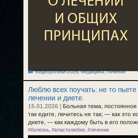
Рубрики
Видеоролики-2026
,
Медицина, Лечение
Люблю всех поучать: не то пьете 
лечении и диете.
15.01.2026
|
Больная тема, постоянное 
так едите, лечитесь не так; — как это
диете, — как каждому быть в его положе
#болезнь
,
#властолюбие
,
#лечение