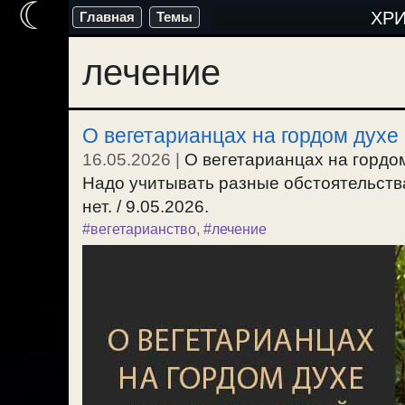
☾
Перейти
ХР
Главная
Темы
к
лечение
содержимому
О вегетарианцах на гордом духе 
16.05.2026
|
О вегетарианцах на гордо
Надо учитывать разные обстоятельств
нет. / 9.05.2026.
#вегетарианство
,
#лечение