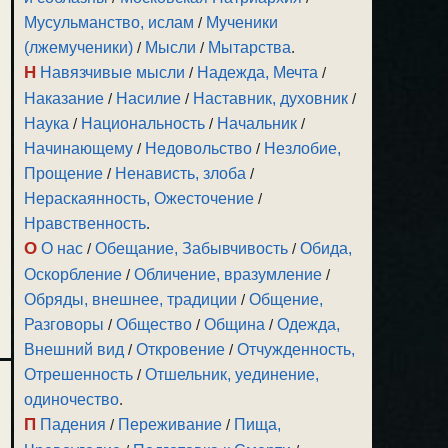
Мусульманство, ислам
/
Мученики
(лжемученики)
/
Мысли
/
Мытарства
.
Н
Навязчивые мысли
/
Надежда, Мечта
/
Наказание
/
Насилие
/
Наставник, духовник
/
Наука
/
Национальность
/
Начальник
/
Начинающему
/
Недовольство
/
Незлобие,
Прощение
/
Ненависть, злоба
/
Нераскаянность, Ожесточение
/
Нравственность
.
О
О нас
/
Обещание, Забывчивость
/
Обида,
Оскорбление
/
Обличение, вразумление
/
Обряды, внешнее, традиции
/
Общение,
Разговоры
/
Общество
/
Община
/
Одежда,
Внешний вид
/
Откровение
/
Отчужденность,
Отрешенность
/
Отшельник, уединение,
одиночество
.
П
Падения
/
Переживание
/
Пища,