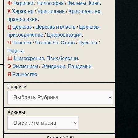
Ф
Фарисеи
/
Философия
/
Фильмы, Кино
.
Х
Характер
/
Христианин
/
Христианство,
православие
.
Ц
Церковь
/
Церковь и власть
/
Церковь-
присоединение
/
Цифровизация
.
Ч
Человек
/
Чтение Св.Отцов
/
Чувства
/
Чудеса
.
Ш
Шизофрения, Псих.болезни
.
Э
Экуменизм
/
Эпидемии, Пандемии
.
Я
Язычество
.
Рубрики
Архивы
Август 2026