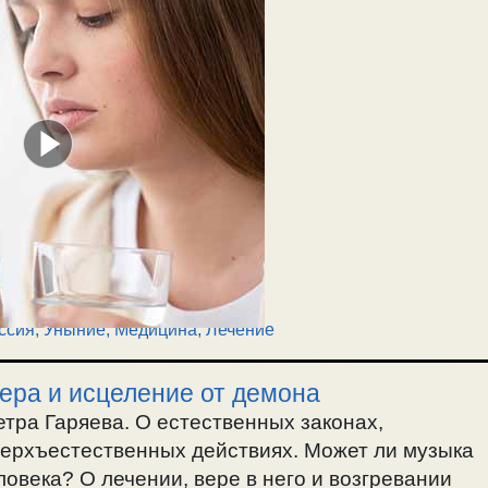
ссия, Уныние
,
Медицина, Лечение
вера и исцеление от демона
етра Гаряева. О естественных законах,
верхъестественных действиях. Может ли музыка
еловека? О лечении, вере в него и возгревании