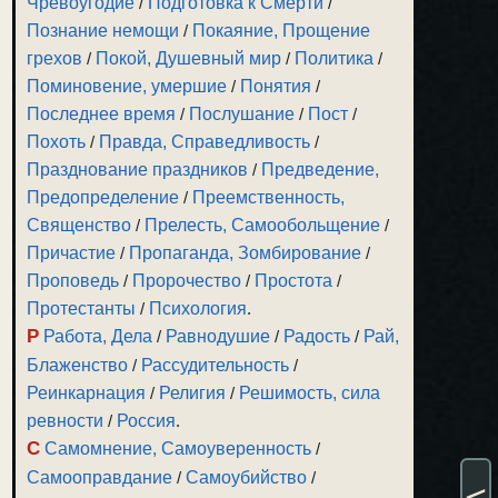
Чревоугодие
/
Подготовка к Смерти
/
Познание немощи
/
Покаяние, Прощение
грехов
/
Покой, Душевный мир
/
Политика
/
Поминовение, умершие
/
Понятия
/
Последнее время
/
Послушание
/
Пост
/
Похоть
/
Правда, Справедливость
/
Празднование праздников
/
Предведение,
Предопределение
/
Преемственность,
Священство
/
Прелесть, Самообольщение
/
Причастие
/
Пропаганда, Зомбирование
/
Проповедь
/
Пророчество
/
Простота
/
Протестанты
/
Психология
.
Р
Работа, Дела
/
Равнодушие
/
Радость
/
Рай,
Блаженство
/
Рассудительность
/
Реинкарнация
/
Религия
/
Решимость, сила
ревности
/
Россия
.
С
Самомнение, Самоуверенность
/
Самооправдание
/
Самоубийство
/
<