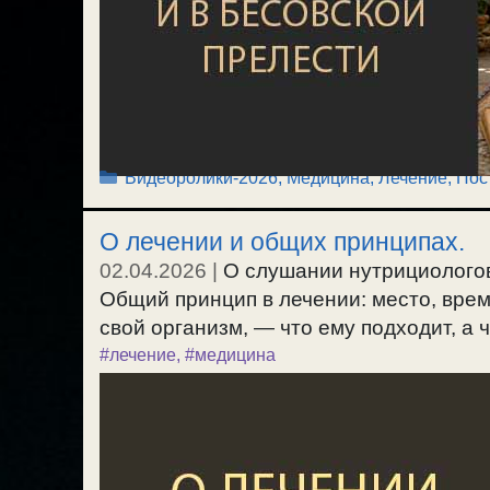
Рубрики
Видеоролики-2026
,
Медицина, Лечение
,
Пос
О лечении и общих принципах.
02.04.2026
|
О слушании нутрициологов
Общий принцип в лечении: место, врем
свой организм, — что ему подходит, а чт
#лечение
,
#медицина