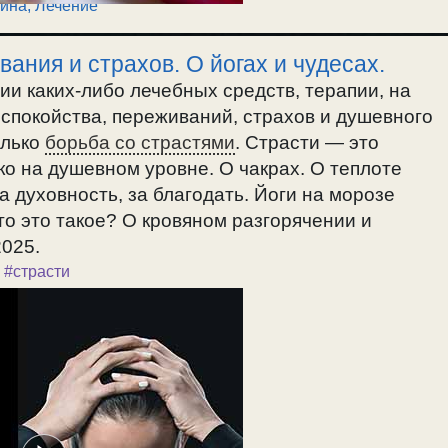
ина, Лечение
ания и страхов. О йогах и чудесах.
ии каких-либо лечебных средств, терапии, на
спокойства, переживаний, страхов и душевного
олько
борьба со страстями
. Страсти — это
ко на душевном уровне. О чакрах. О теплоте
 духовность, за благодать. Йоги на морозе
о это такое? О кровяном разгорячении и
2025.
,
#страсти