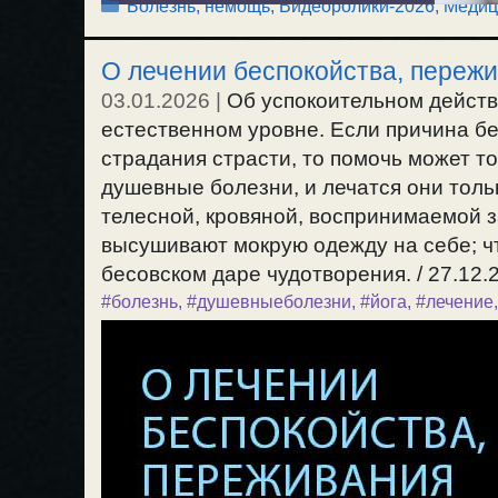
Рубрики
Болезнь, немощь
,
Видеоролики-2026
,
Медиц
О лечении беспокойства, пережив
03.01.2026
|
Об успокоительном действ
естественном уровне. Если причина бе
страдания страсти, то помочь может т
душевные болезни, и лечатся они толь
телесной, кровяной, воспринимаемой за
высушивают мокрую одежду на себе; чт
бесовском даре чудотворения. / 27.12.
#болезнь
,
#душевныеболезни
,
#йога
,
#лечение