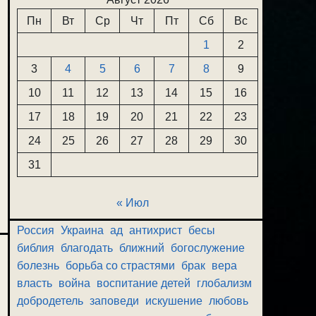
Пн
Вт
Ср
Чт
Пт
Сб
Вс
1
2
3
4
5
6
7
8
9
10
11
12
13
14
15
16
17
18
19
20
21
22
23
24
25
26
27
28
29
30
31
« Июл
Россия
Украина
ад
антихрист
бесы
библия
благодать
ближний
богослужение
болезнь
борьба со страстями
брак
вера
власть
война
воспитание детей
глобализм
добродетель
заповеди
искушение
любовь