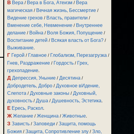
В
Вера
/
Вера в Бога, Атеизм
/
Вера
магическая
/
Вечная жизнь, Бессмертие
/
Видение грехов
/
Власть, правители
/
Вменение себе, Невменение
/
Внутреннее
делание
/
Война
/
Воля Божия, Попущение
/
Воспитание детей
/
Всякая власть от Бога?
/
Выживание
.
Г
Герой
/
Главное
/
Глобализм, Перезагрузка
/
Гнев, Раздражение
/
Гордость
/
Грех,
грехопадение
.
Д
Депрессия, Уныние
/
Десятина
/
Добродетель, Добро
/
Духовное вИдение,
Слепота
/
Духовные законы
/
Духовный,
духовность
/
Душа
/
Душевность, Эстетика
.
Е
Ересь, Раскол
.
Ж
Желание
/
Женщина
/
Животные
.
З
Зависть
/
Заповеди
/
Защита, помощь
Божия
/
Защита, Сопротивление злу
/
Зло,