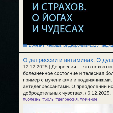
Рубрики
Болезнь, немощь
,
Видеоролики-2025
,
Медиц
О депрессии и витаминах. О душ
12.12.2025
|
Депрессия — это нехватка
болезненное состояние и телесная бол
пример с мучениками и подвижниками.
антидепрессантами. О преодолении ис
добродетельных чувствах. / 6.12.2025.
#болезнь
,
#боль
,
#депрессия
,
#лечение