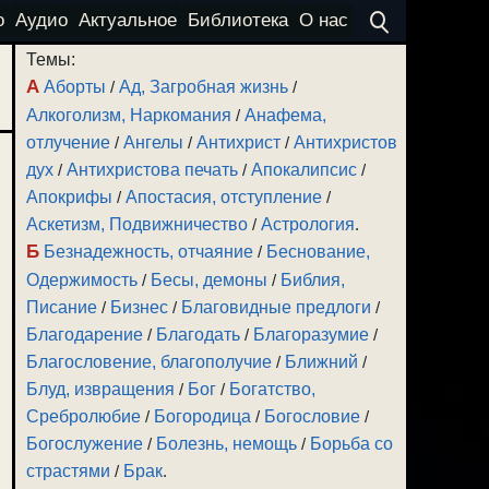
о
Аудио
Актуальное
Библиотека
О нас
Темы:
А
Аборты
/
Ад, Загробная жизнь
/
Алкоголизм, Наркомания
/
Анафема,
отлучение
/
Ангелы
/
Антихрист
/
Антихристов
дух
/
Антихристова печать
/
Апокалипсис
/
Апокрифы
/
Апостасия, отступление
/
Аскетизм, Подвижничество
/
Астрология
.
Б
Безнадежность, отчаяние
/
Беснование,
Одержимость
/
Бесы, демоны
/
Библия,
Писание
/
Бизнес
/
Благовидные предлоги
/
Благодарение
/
Благодать
/
Благоразумие
/
Благословение, благополучие
/
Ближний
/
Блуд, извращения
/
Бог
/
Богатство,
Сребролюбие
/
Богородица
/
Богословие
/
Богослужение
/
Болезнь, немощь
/
Борьба со
страстями
/
Брак
.