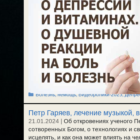
Рубрики
Болезнь, немощь
,
Видеоролики-2025
,
Депре
Петр Гаряев, лечение музыкой, 
21.01.2024
|
Об откровениях ученого П
сотворенных Богом, о технологиях и с
исцелять, и как она может влиять на ч