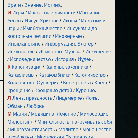
Враги
/
Знание, Истина
.
И
Игры
/
Известные личности
/
Изгнание
бесов
/
Иисус Христос
/
Иконы
/
Иллюзии и
чары
/
Имябожничество
/
Индуизм и др.
восточные религии
/
Иноверные
/
Инопланетяне
/
Информация, Блогер
/
Искупление
/
Искусство, Музыка
/
Искушение
/
Исповедничество
/
История
/
Иудеи
.
К
Канонизация
/
Каноны, законники
/
Катаклизмы
/
Катакомбники
/
Католичество
/
Колдовство, Суеверия
/
Конец света
/
Крест
/
Крещение
/
Крещение детей
/
Курение
.
Л
Лень, праздность
/
Лицемерие
/
Ложь,
Обман
/
Любовь
.
М
Магия
/
Медицина, Лечение
/
Милосердие,
Милостыня
/
Мнительность, накручивать себя
/
Многозаботливость
/
Молитва
/
Монашество
и соблазны
/
Московская Патриархия
/