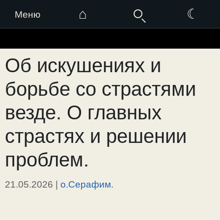
⌂
☾
Меню
Перейти
к
Об искушениях и
содержимому
борьбе со страстями
везде. О главных
страстях и решении
проблем.
21.05.2026
|
о.Серафим.