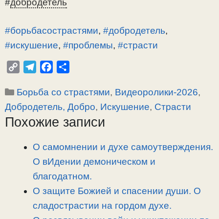
#
добродетель
#борьбасострастями
,
#добродетель
,
#искушение
,
#проблемы
,
#страсти
C
T
F
О
o
e
a
т
Рубрики
Борьба со страстями
,
Видеоролики-2026
,
p
l
c
п
y
e
e
р
Добродетель, Добро
,
Искушение
,
Страсти
L
g
b
а
Похожие записи
i
r
o
в
n
a
o
и
О самомнении и духе самоутверждения.
k
m
k
т
О вИдении демоническом и
ь
благодатном.
О защите Божией и спасении души. О
сладострастии на гордом духе.