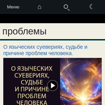
⌂
☾
Меню
Перейти
к
проблемы
содержимому
О языческих суевериях, судьбе и
причине проблем человека.