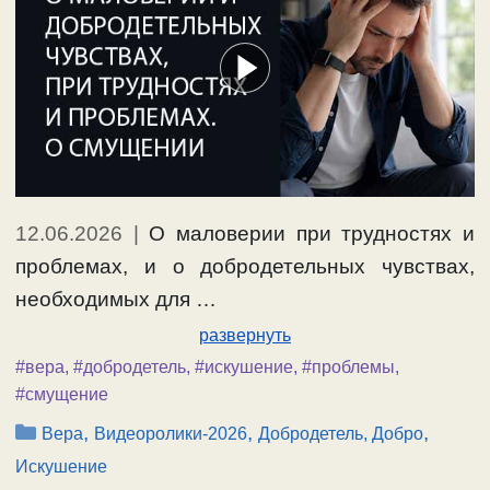
12.06.2026
|
О маловерии при трудностях и
проблемах, и о добродетельных чувствах,
необходимых для …
развернуть
#вера
,
#добродетель
,
#искушение
,
#проблемы
,
#смущение
Рубрики
,
,
,
Вера
Видеоролики-2026
Добродетель, Добро
Искушение