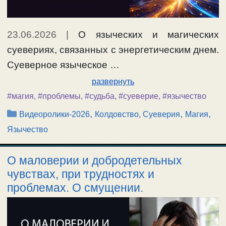
23.06.2026
|
О языческих и магических
суевериях, связанных с энергетическим днем.
Суеверное языческое …
развернуть
#магия
,
#проблемы
,
#судьба
,
#суеверие
,
#язычество
Рубрики
,
,
,
Видеоролики-2026
Колдовство, Суеверия
Магия
Язычество
О маловерии и добродетельных
чувствах, при трудностях и
проблемах. О смущении.