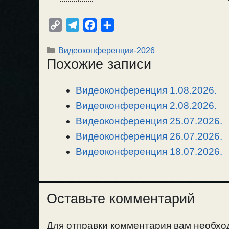
C
T
F
О
o
e
a
т
Рубрики
Видеоконференции-2026
p
l
c
п
Похожие записи
y
e
e
р
L
g
b
а
Видеоконференция 1.08.2026.
i
r
o
в
n
Видеоконференция 2.08.2026.
a
o
и
k
m
k
т
Видеоконференция 25.07.2026.
ь
Видеоконференция 26.07.2026.
Видеоконференция 18.07.2026.
Оставьте комментарий
Для отправки комментария вам необх