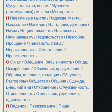
Мусульманство, ислам
/
Мученики
(лжемученики)
/
Мысли
/
Мытарства
.
Н
Навязчивые мысли
/
Надежда, Мечта
/
Наказание
/
Насилие
/
Наставник, духовник
/
Наука
/
Национальность
/
Начальник
/
Начинающему
/
Недовольство
/
Незлобие,
Прощение
/
Ненависть, злоба
/
Нераскаянность, Ожесточение
/
Нравственность
.
О
О нас
/
Обещание, Забывчивость
/
Обида,
Оскорбление
/
Обличение, вразумление
/
Обряды, внешнее, традиции
/
Общение,
Разговоры
/
Общество
/
Община
/
Одежда,
Внешний вид
/
Откровение
/
Отчужденность,
Отрешенность
/
Отшельник, уединение,
одиночество
.
П
Падения
/
Переживание
/
Пища,