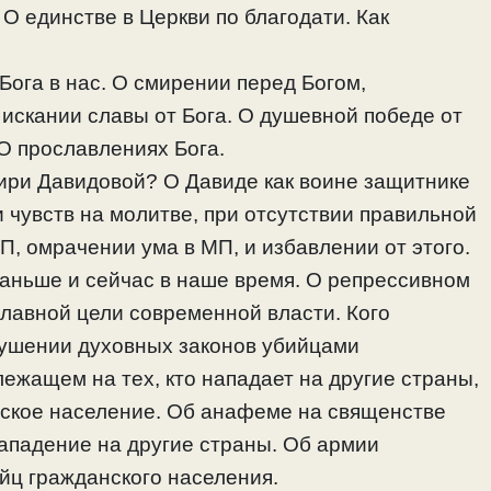
О единстве в Церкви по благодати. Как
Бога в нас. О смирении перед Богом,
искании славы от Бога. О душевной победе от
 О прославлениях Бога.
лтири Давидовой? О Давиде как воине защитнике
чувств на молитве, при отсутствии правильной
, омрачении ума в МП, и избавлении от этого.
 раньше и сейчас в наше время. О репрессивном
главной цели современной власти. Кого
рушении духовных законов убийцами
лежащем на тех, кто нападает на другие страны,
нское население. Об анафеме на священстве
ападение на другие страны. Об армии
йц гражданского населения.