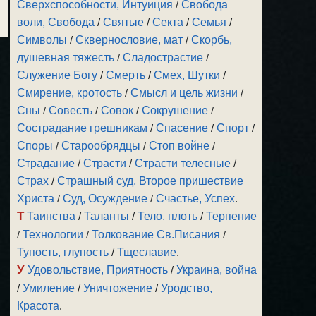
Сверхспособности, Интуиция
/
Свобода
воли, Свобода
/
Святые
/
Секта
/
Семья
/
Символы
/
Сквернословие, мат
/
Скорбь,
душевная тяжесть
/
Сладострастие
/
Служение Богу
/
Смерть
/
Смех, Шутки
/
Смирение, кротость
/
Смысл и цель жизни
/
Сны
/
Совесть
/
Совок
/
Сокрушение
/
Сострадание грешникам
/
Спасение
/
Спорт
/
Споры
/
Старообрядцы
/
Стоп войне
/
Страдание
/
Страсти
/
Страсти телесные
/
Страх
/
Страшный суд, Второе пришествие
Христа
/
Суд, Осуждение
/
Счастье, Успех
.
Т
Таинства
/
Таланты
/
Тело, плоть
/
Терпение
/
Технологии
/
Толкование Св.Писания
/
Тупость, глупость
/
Тщеславие
.
У
Удовольствие, Приятность
/
Украина, война
/
Умиление
/
Уничтожение
/
Уродство,
Красота
.