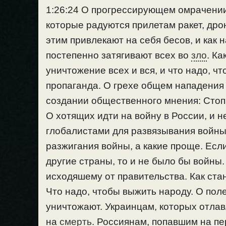
1:26:24 О прогрессирующем омрачении
которые радуются прилетам ракет, дро
этим привлекают на себя бесов, и как н
постепенно затягивают всех во
зло
. К
уничтожение всех и вся, и что надо, ч
пропаганда. О грехе общем нападения 
создании общественного мнения: Стоп 
О хотящих идти на войну в России, и н
глобалистами для развязывания войны
разжигания войны, а какие проще. Есл
другие страны, то и не было бы войны.
исходяшему от правительства. Как ста
Что надо, чтобы выжить народу. О пол
уничтожают. Украинцам, которых отлав
на
смерть
. Россиянам, попавшим на пе