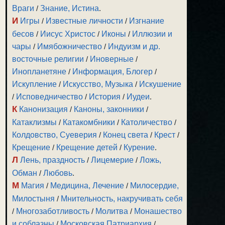
Враги
/
Знание, Истина
.
И
Игры
/
Известные личности
/
Изгнание
бесов
/
Иисус Христос
/
Иконы
/
Иллюзии и
чары
/
Имябожничество
/
Индуизм и др.
восточные религии
/
Иноверные
/
Инопланетяне
/
Информация, Блогер
/
Искупление
/
Искусство, Музыка
/
Искушение
/
Исповедничество
/
История
/
Иудеи
.
К
Канонизация
/
Каноны, законники
/
Катаклизмы
/
Катакомбники
/
Католичество
/
Колдовство, Суеверия
/
Конец света
/
Крест
/
Крещение
/
Крещение детей
/
Курение
.
Л
Лень, праздность
/
Лицемерие
/
Ложь,
Обман
/
Любовь
.
М
Магия
/
Медицина, Лечение
/
Милосердие,
Милостыня
/
Мнительность, накручивать себя
/
Многозаботливость
/
Молитва
/
Монашество
и соблазны
/
Московская Патриархия
/