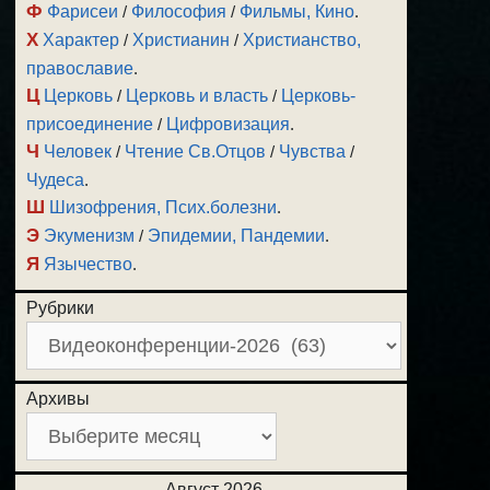
Ф
Фарисеи
/
Философия
/
Фильмы, Кино
.
Х
Характер
/
Христианин
/
Христианство,
православие
.
Ц
Церковь
/
Церковь и власть
/
Церковь-
присоединение
/
Цифровизация
.
Ч
Человек
/
Чтение Св.Отцов
/
Чувства
/
Чудеса
.
Ш
Шизофрения, Псих.болезни
.
Э
Экуменизм
/
Эпидемии, Пандемии
.
Я
Язычество
.
Рубрики
Архивы
Август 2026