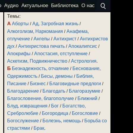
о
Аудио
Актуальное
Библиотека
О нас
Темы:
А
Аборты
/
Ад, Загробная жизнь
/
Алкоголизм, Наркомания
/
Анафема,
отлучение
/
Ангелы
/
Антихрист
/
Антихристов
дух
/
Антихристова печать
/
Апокалипсис
/
Апокрифы
/
Апостасия, отступление
/
Аскетизм, Подвижничество
/
Астрология
.
Б
Безнадежность, отчаяние
/
Беснование,
Одержимость
/
Бесы, демоны
/
Библия,
Писание
/
Бизнес
/
Благовидные предлоги
/
Благодарение
/
Благодать
/
Благоразумие
/
Благословение, благополучие
/
Ближний
/
Блуд, извращения
/
Бог
/
Богатство,
Сребролюбие
/
Богородица
/
Богословие
/
Богослужение
/
Болезнь, немощь
/
Борьба со
страстями
/
Брак
.