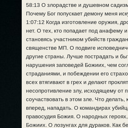
58:13 О злорадстве и душевном садизм
Почему Бог попускает демону меня ис
1:07:12 Когда изготовление оружия, др
нет. О тех, кто попадает под анафему 
становясь участником убийств граждан
священстве МП. О подвиге исповедниче
другие страны. Лучше пострадать и быт
нарушения заповедей Божиих, чем согл
страданиями, и побеждении его страхом
всех втягивают в грех и делают прокля
несопротивление злу, исходящему от п
соучаствовать в этом зле. Что делать,
вперед, нападать. О командирах убийц
правосудия Божия. О народных героях,
Божиих. О лозунгах для дураков. Как 