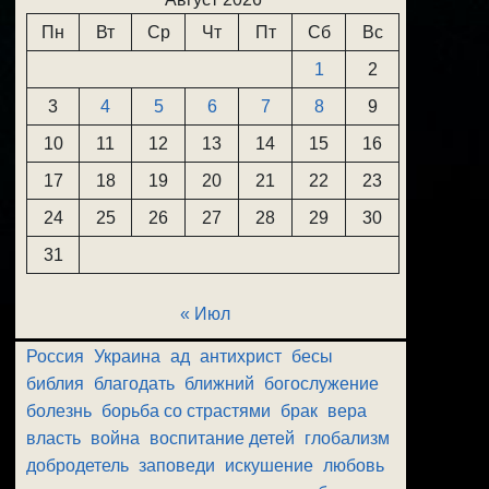
Пн
Вт
Ср
Чт
Пт
Сб
Вс
1
2
3
4
5
6
7
8
9
10
11
12
13
14
15
16
17
18
19
20
21
22
23
24
25
26
27
28
29
30
31
« Июл
Россия
Украина
ад
антихрист
бесы
библия
благодать
ближний
богослужение
болезнь
борьба со страстями
брак
вера
власть
война
воспитание детей
глобализм
добродетель
заповеди
искушение
любовь