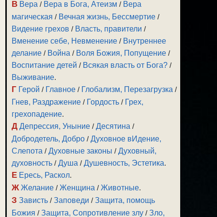
В
Вера
/
Вера в Бога, Атеизм
/
Вера
магическая
/
Вечная жизнь, Бессмертие
/
Видение грехов
/
Власть, правители
/
Вменение себе, Невменение
/
Внутреннее
делание
/
Война
/
Воля Божия, Попущение
/
Воспитание детей
/
Всякая власть от Бога?
/
Выживание
.
Г
Герой
/
Главное
/
Глобализм, Перезагрузка
/
Гнев, Раздражение
/
Гордость
/
Грех,
грехопадение
.
Д
Депрессия, Уныние
/
Десятина
/
Добродетель, Добро
/
Духовное вИдение,
Слепота
/
Духовные законы
/
Духовный,
духовность
/
Душа
/
Душевность, Эстетика
.
Е
Ересь, Раскол
.
Ж
Желание
/
Женщина
/
Животные
.
З
Зависть
/
Заповеди
/
Защита, помощь
Божия
/
Защита, Сопротивление злу
/
Зло,