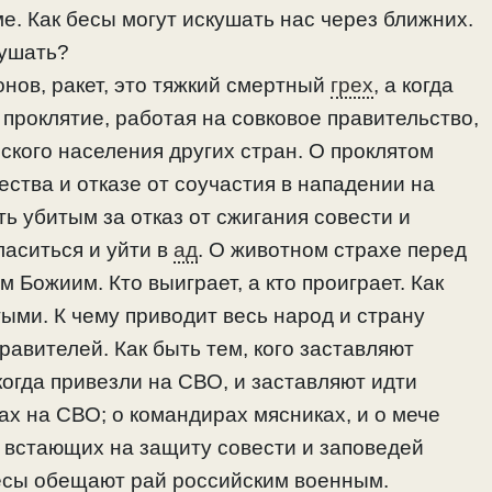
е. Как бесы могут искушать нас через ближних.
кушать?
онов, ракет, это тяжкий смертный
грех
, а когда
и проклятие, работая на совковое правительство,
ского населения других стран. О проклятом
ства и отказе от соучастия в нападении на
ь убитым за отказ от сжигания совести и
аситься и уйти в
ад
. О животном страхе перед
 Божиим. Кто выиграет, а кто проиграет. Как
тыми. К чему приводит весь народ и страну
равителей. Как быть тем, кого заставляют
 когда привезли на СВО, и заставляют идти
ах на СВО; о командирах мясниках, и о мече
 встающих на защиту совести и заповедей
бесы обещают рай российским военным.