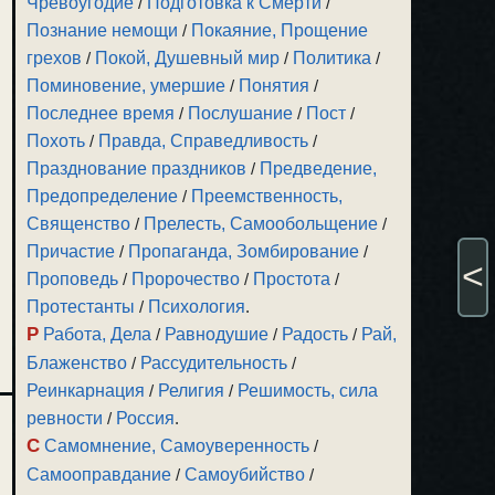
Чревоугодие
/
Подготовка к Смерти
/
Познание немощи
/
Покаяние, Прощение
грехов
/
Покой, Душевный мир
/
Политика
/
Поминовение, умершие
/
Понятия
/
Последнее время
/
Послушание
/
Пост
/
Похоть
/
Правда, Справедливость
/
Празднование праздников
/
Предведение,
Предопределение
/
Преемственность,
Священство
/
Прелесть, Самообольщение
/
Причастие
/
Пропаганда, Зомбирование
/
<
Проповедь
/
Пророчество
/
Простота
/
Протестанты
/
Психология
.
Р
Работа, Дела
/
Равнодушие
/
Радость
/
Рай,
Блаженство
/
Рассудительность
/
Реинкарнация
/
Религия
/
Решимость, сила
ревности
/
Россия
.
С
Самомнение, Самоуверенность
/
Самооправдание
/
Самоубийство
/