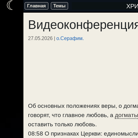
☾
Перейти
ХР
Главная
Темы
к
Видеоконференция 
содержимому
27.05.2026
|
о.Серафим.
Об основных положениях веры, о догмат
говорят, что главное любовь, а
догмат
оставить только любовь.
08:58 О признаках Церкви: единомысли