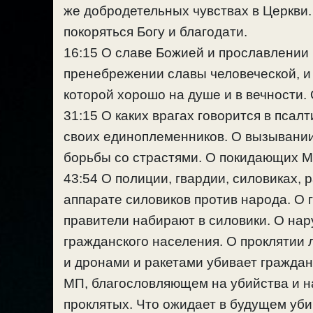
же добродетельных чувствах в Церкви. 
покоряться Богу и благодати.
16:15 О славе Божией и прославлении 
пренебрежении славы человеческой, и 
которой хорошо на душе и в вечности.
31:15 О каких врагах говорится в пса
своих единоплеменников. О вызывании 
борьбы со страстями. О покидающих МП
43:54 О полиции, гвардии, силовиках,
аппарате силовиков против народа. О 
правители набирают в силовики. О на
гражданского населения. О проклятии 
и дронами и ракетами убивает гражда
МП, благословляющем на убийства и н
проклятых. Что ожидает в будущем уби