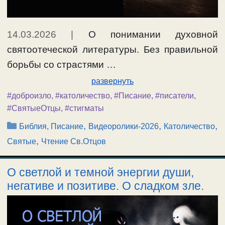
14.03.2026
|
О понимании духовной
святоотеческой литературы. Без правильной
борьбы со страстями …
развернуть
#доброизло
,
#католичество
,
#Писание
,
#писатели
,
#СвятыеОтцы
,
#стигматы
Рубрики
,
,
,
Библия, Писание
Видеоролики-2026
Католичество
,
Святые
Чтение Св.Отцов
О светлой и темной энергии души,
негативе и позитиве. О сладком зле.