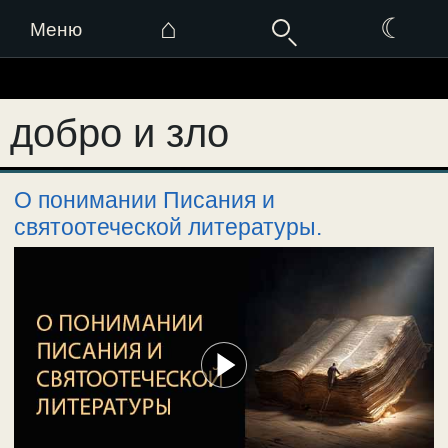
⌂
☾
Меню
Перейти
к
добро и зло
содержимому
О понимании Писания и
святоотеческой литературы.