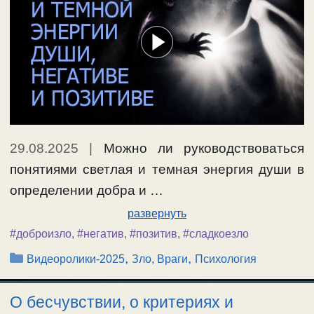
29.08.2025
|
Можно ли руководствоваться
понятиями светлая и темная энергия души в
определении добра и …
развернуть
#доброизло
,
#негатив
,
#позитив
,
#сладкоезло
Рубрики
,
,
Видеоролики-2025
Зло, Враги
Психология
О бесчувствии, о критериях и