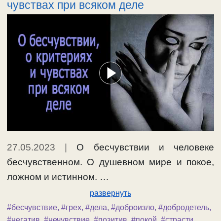
чувствах при всяком деле
27.05.2023
|
О бесчувствии и человеке
бесчувственном. О душевном мире и покое,
ложном и истинном. …
развернуть
#бесчувствие
,
#грех
,
#дела
,
#доброизло
,
#добродетель
,
#негатив
,
#нечувствие
,
#позитив
,
#покой
,
#страсти