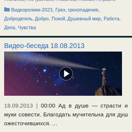
Рубрики
,
,
Видеоролики-2023
Грех, грехопадение
,
,
Добродетель, Добро
Покой, Душевный мир
Работа,
,
Дела
Чувства
Видео-беседа 18.08.2013
18.09.2013
|
00:00 Ад в душе — страсти и
муки совести. Благодать мучительна для душ
ожесточившихся. …