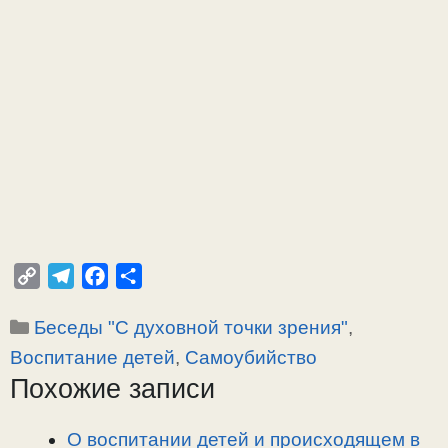
C
T
F
О
o
e
a
т
Рубрики
Беседы "С духовной точки зрения"
,
p
l
c
п
y
e
e
р
Воспитание детей
,
Самоубийство
L
g
b
а
Похожие записи
i
r
o
в
n
a
o
и
О воспитании детей и происходящем в