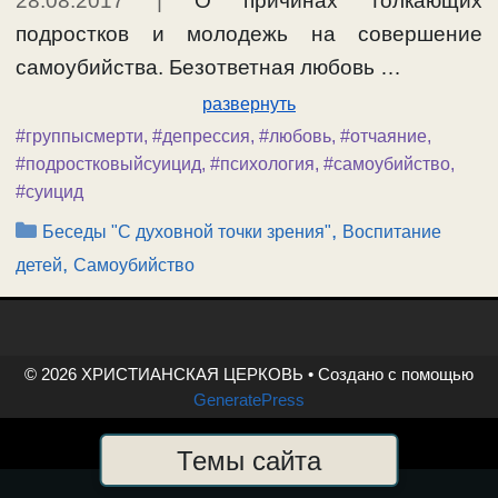
28.08.2017
|
О причинах толкающих
подростков и молодежь на совершение
самоубийства. Безответная любовь …
развернуть
#группысмерти
,
#депрессия
,
#любовь
,
#отчаяние
,
#подростковыйсуицид
,
#психология
,
#самоубийство
,
#суицид
Рубрики
,
Беседы "С духовной точки зрения"
Воспитание
,
детей
Самоубийство
© 2026 ХРИСТИАНСКАЯ ЦЕРКОВЬ
• Создано с помощью
GeneratePress
Темы сайта