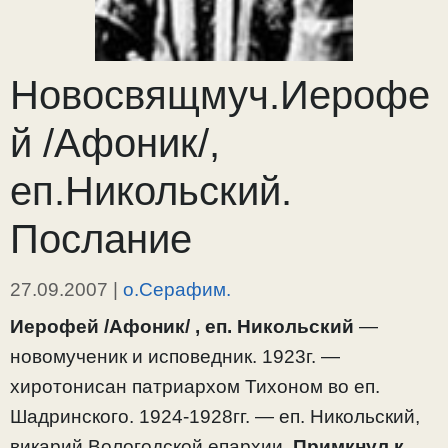
Новосвящмуч.Иерофе
й /Афоник/,
еп.Никольский.
Послание
27.09.2007
|
о.Серафим.
Иерофей /Афоник/ , еп. Никольский
—
новомученик и исповедник. 1923г. —
хиротонисан патриархом Тихоном во еп.
Шадринского. 1924-1928гг. — еп. Никольский,
викарий Вологодской епархии.
Примкнул к