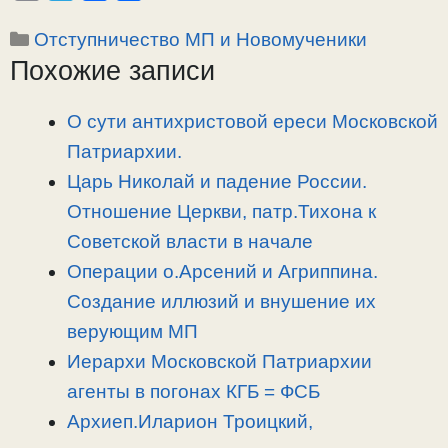
o
e
a
т
Рубрики
Отступничество МП и Новомученики
p
l
c
п
Похожие записи
y
e
e
р
L
g
b
а
i
r
o
в
О сути антихристовой ереси Московской
n
a
o
и
Патриархии.
k
m
k
т
Царь Николай и падение России.
ь
Отношение Церкви, патр.Тихона к
Советской власти в начале
Операции о.Арсений и Агриппина.
Создание иллюзий и внушение их
верующим МП
Иерархи Московской Патриархии
агенты в погонах КГБ = ФСБ
Архиеп.Иларион Троицкий,