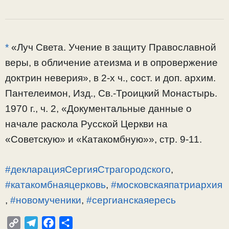
*
«Луч Света. Учение в защиту Православной
веры, в обличение атеизма и в опровержение
доктрин неверия», в 2-х ч., сост. и доп. архим.
Пантелеимон, Изд., Св.-Троицкий Монастырь.
1970 г., ч. 2, «Документальные данные о
начале раскола Русской Церкви на
«Советскую» и «Катакомбную»», стр. 9-11.
#декларацияСергияСтрагородского
,
#катакомбнаяцерковь
,
#московскаяпатриархия
,
#новомученики
,
#сергианскаяересь
C
T
F
О