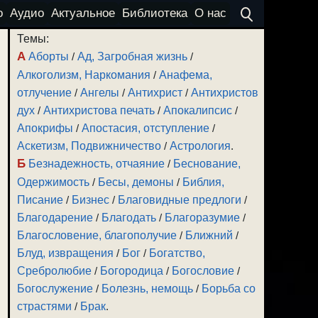
о
Аудио
Актуальное
Библиотека
О нас
Темы:
А
Аборты
/
Ад, Загробная жизнь
/
Алкоголизм, Наркомания
/
Анафема,
отлучение
/
Ангелы
/
Антихрист
/
Антихристов
дух
/
Антихристова печать
/
Апокалипсис
/
Апокрифы
/
Апостасия, отступление
/
Аскетизм, Подвижничество
/
Астрология
.
Б
Безнадежность, отчаяние
/
Беснование,
Одержимость
/
Бесы, демоны
/
Библия,
Писание
/
Бизнес
/
Благовидные предлоги
/
Благодарение
/
Благодать
/
Благоразумие
/
Благословение, благополучие
/
Ближний
/
Блуд, извращения
/
Бог
/
Богатство,
Сребролюбие
/
Богородица
/
Богословие
/
Богослужение
/
Болезнь, немощь
/
Борьба со
страстями
/
Брак
.