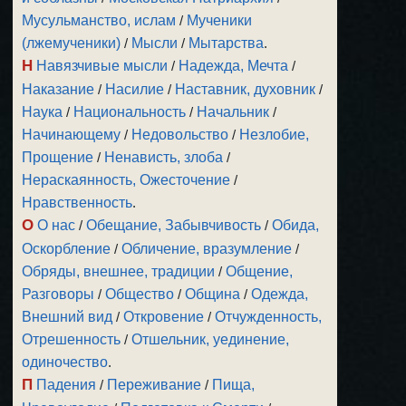
Мусульманство, ислам
/
Мученики
(лжемученики)
/
Мысли
/
Мытарства
.
Н
Навязчивые мысли
/
Надежда, Мечта
/
Наказание
/
Насилие
/
Наставник, духовник
/
Наука
/
Национальность
/
Начальник
/
Начинающему
/
Недовольство
/
Незлобие,
Прощение
/
Ненависть, злоба
/
Нераскаянность, Ожесточение
/
Нравственность
.
О
О нас
/
Обещание, Забывчивость
/
Обида,
Оскорбление
/
Обличение, вразумление
/
Обряды, внешнее, традиции
/
Общение,
Разговоры
/
Общество
/
Община
/
Одежда,
Внешний вид
/
Откровение
/
Отчужденность,
Отрешенность
/
Отшельник, уединение,
одиночество
.
П
Падения
/
Переживание
/
Пища,