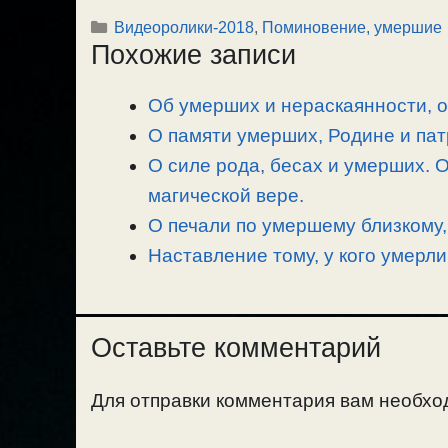
o
e
a
т
Рубрики
Видеоролики-2018
,
Поминовение, умершие
p
l
c
п
Похожие записи
y
e
e
р
L
g
b
а
Об умерших и нераскаянности, 
i
r
o
в
n
О памяти умерших, Родине и пат
a
o
и
k
m
k
т
О силе рода, бесах и умерших. О
ь
магической вере.
О печали по умершему близкому,
Наставление тому, у кого умерли
Оставьте комментарий
Для отправки комментария вам необх