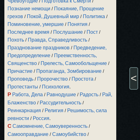
Чревоугодие
/
Подготовка к Смерти
/
Познание немощи
/
Покаяние, Прощение
грехов
/
Покой, Душевный мир
/
Политика
/
Поминовение, умершие
/
Понятия
/
Последнее время
/
Послушание
/
Пост
/
Похоть
/
Правда, Справедливость
/
Празднование праздников
/
Предведение,
Предопределение
/
Преемственность,
Священство
/
Прелесть, Самообольщение
/
Причастие
/
Пропаганда, Зомбирование
/
<
Проповедь
/
Пророчество
/
Простота
/
Протестанты
/
Психология
.
Р
Работа, Дела
/
Равнодушие
/
Радость
/
Рай,
Блаженство
/
Рассудительность
/
Реинкарнация
/
Религия
/
Решимость, сила
ревности
/
Россия
.
С
Самомнение, Самоуверенность
/
Самооправдание
/
Самоубийство
/