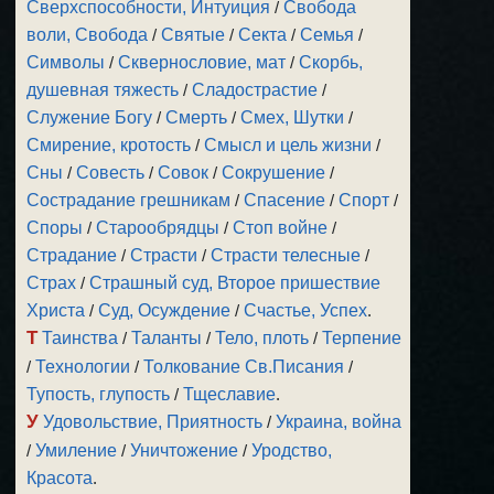
Сверхспособности, Интуиция
/
Свобода
воли, Свобода
/
Святые
/
Секта
/
Семья
/
Символы
/
Сквернословие, мат
/
Скорбь,
душевная тяжесть
/
Сладострастие
/
Служение Богу
/
Смерть
/
Смех, Шутки
/
Смирение, кротость
/
Смысл и цель жизни
/
Сны
/
Совесть
/
Совок
/
Сокрушение
/
Сострадание грешникам
/
Спасение
/
Спорт
/
Споры
/
Старообрядцы
/
Стоп войне
/
Страдание
/
Страсти
/
Страсти телесные
/
Страх
/
Страшный суд, Второе пришествие
Христа
/
Суд, Осуждение
/
Счастье, Успех
.
Т
Таинства
/
Таланты
/
Тело, плоть
/
Терпение
/
Технологии
/
Толкование Св.Писания
/
Тупость, глупость
/
Тщеславие
.
У
Удовольствие, Приятность
/
Украина, война
/
Умиление
/
Уничтожение
/
Уродство,
Красота
.