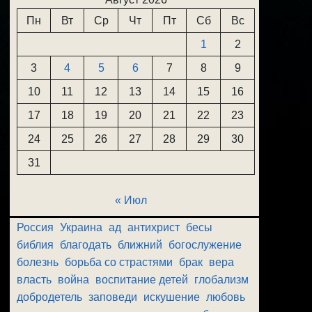
Пн
Вт
Ср
Чт
Пт
Сб
Вс
1
2
3
4
5
6
7
8
9
10
11
12
13
14
15
16
17
18
19
20
21
22
23
24
25
26
27
28
29
30
31
« Июл
Россия
Украина
ад
антихрист
бесы
библия
благодать
ближний
богослужение
болезнь
борьба со страстями
брак
вера
власть
война
воспитание детей
глобализм
добродетель
заповеди
искушение
любовь