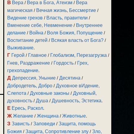
В
Вера
/
Вера в Бога, Атеизм
/
Вера
магическая
/
Вечная жизнь, Бессмертие
/
Видение грехов
/
Власть, правители
/
Вменение себе, Невменение
/
Внутреннее
делание
/
Война
/
Воля Божия, Попущение
/
Воспитание детей
/
Всякая власть от Бога?
/
Выживание
.
Г
Герой
/
Главное
/
Глобализм, Перезагрузка
/
Гнев, Раздражение
/
Гордость
/
Грех,
грехопадение
.
Д
Депрессия, Уныние
/
Десятина
/
Добродетель, Добро
/
Духовное вИдение,
Слепота
/
Духовные законы
/
Духовный,
духовность
/
Душа
/
Душевность, Эстетика
.
Е
Ересь, Раскол
.
Ж
Желание
/
Женщина
/
Животные
.
З
Зависть
/
Заповеди
/
Защита, помощь
Божия
/
Защита, Сопротивление злу
/
Зло,