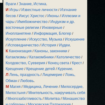
Враги
/
Знание, Истина
.
И
Игры
/
Известные личности
/
Изгнание
бесов
/
Иисус Христос
/
Иконы
/
Иллюзии и
чары
/
Имябожничество
/
Индуизм и др.
восточные религии
/
Иноверные
/
Инопланетяне
/
Информация, Блогер
/
Искупление
/
Искусство, Музыка
/
Искушение
/
Исповедничество
/
История
/
Иудеи
.
К
Канонизация
/
Каноны, законники
/
Катаклизмы
/
Катакомбники
/
Католичество
/
Колдовство, Суеверия
/
Конец света
/
Крест
/
Крещение
/
Крещение детей
/
Курение
.
Л
Лень, праздность
/
Лицемерие
/
Ложь,
Обман
/
Любовь
.
М
Магия
/
Медицина, Лечение
/
Милосердие,
Милостыня
/
Мнительность, накручивать себя
/
Многозаботливость
/
Молитва
/
Монашество
и соблазны
/
Московская Патриархия
/