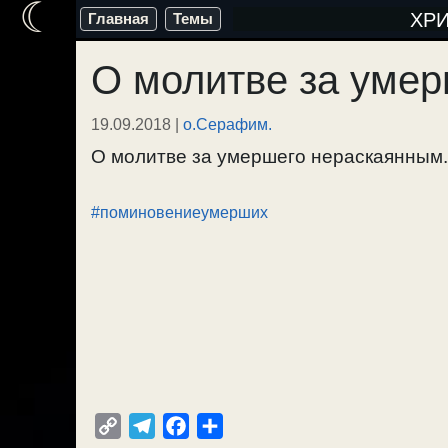
☾
Перейти
ХР
Главная
Темы
к
О молитве за уме
содержимому
19.09.2018
|
о.Серафим.
О молитве за умершего нераскаянным. 
#поминовениеумерших
C
T
F
О