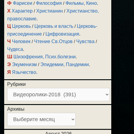
Ф
Фарисеи
/
Философия
/
Фильмы, Кино
.
Х
Характер
/
Христианин
/
Христианство,
православие
.
Ц
Церковь
/
Церковь и власть
/
Церковь-
присоединение
/
Цифровизация
.
Ч
Человек
/
Чтение Св.Отцов
/
Чувства
/
Чудеса
.
Ш
Шизофрения, Псих.болезни
.
Э
Экуменизм
/
Эпидемии, Пандемии
.
Я
Язычество
.
Рубрики
Архивы
Август 2026