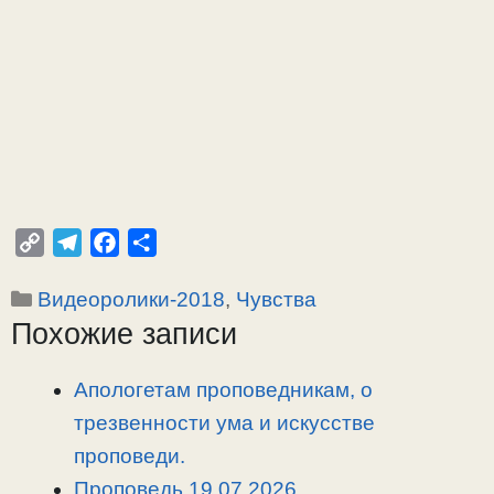
C
T
F
О
o
e
a
т
Рубрики
Видеоролики-2018
,
Чувства
p
l
c
п
Похожие записи
y
e
e
р
L
g
b
а
i
r
o
в
Апологетам проповедникам, о
n
a
o
и
трезвенности ума и искусстве
k
m
k
т
проповеди.
ь
Проповедь 19.07.2026.