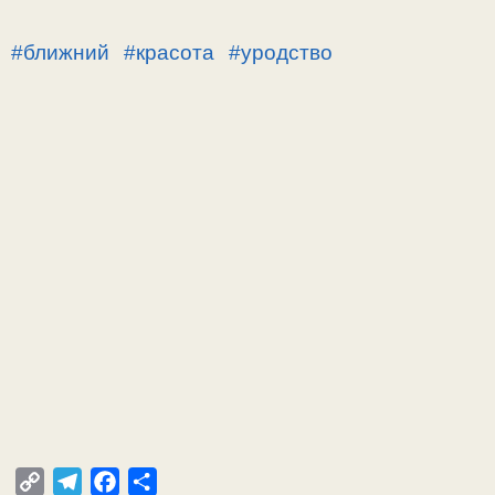
#ближний
#красота
#уродство
C
T
F
О