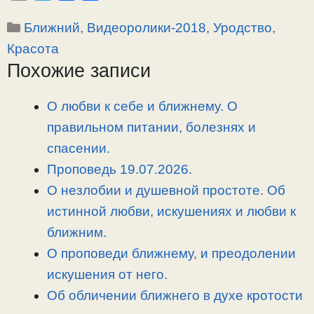
o
e
a
т
Рубрики
Ближний
,
Видеоролики-2018
,
Уродство,
p
l
c
п
y
e
e
р
Красота
L
g
b
а
Похожие записи
i
r
o
в
n
a
o
и
О любви к себе и ближнему. О
k
m
k
т
правильном питании, болезнях и
ь
спасении.
Проповедь 19.07.2026.
О незлобии и душевной простоте. Об
истинной любви, искушениях и любви к
ближним.
О проповеди ближнему, и преодолении
искушения от него.
Об обличении ближнего в духе кротости