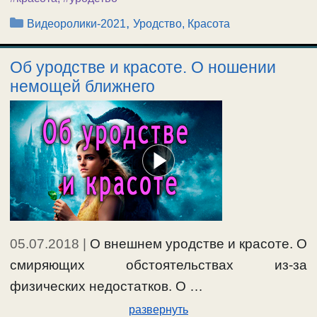
Рубрики
,
Видеоролики-2021
Уродство, Красота
Об уродстве и красоте. О ношении
немощей ближнего
05.07.2018
|
О внешнем уродстве и красоте. О
смиряющих обстоятельствах из-за
физических недостатков. О …
развернуть