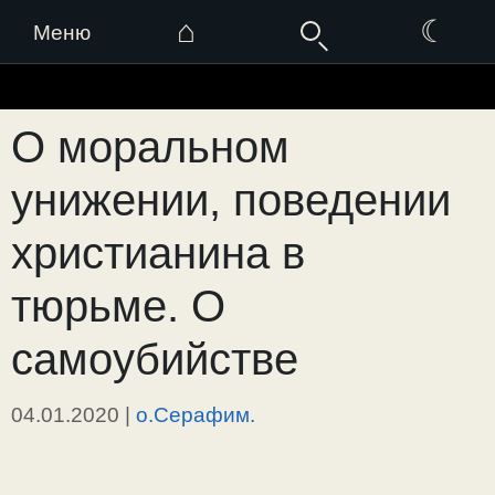
⌂
☾
Меню
Перейти
к
О моральном
содержимому
унижении, поведении
христианина в
тюрьме. О
самоубийстве
04.01.2020
|
о.Серафим.