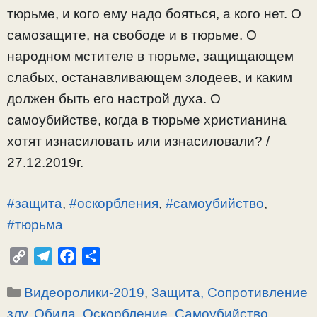
тюрьме, и кого ему надо бояться, а кого нет. О
самозащите, на свободе и в тюрьме. О
народном мстителе в тюрьме, защищающем
слабых, останавливающем злодеев, и каким
должен быть его настрой духа. О
самоубийстве, когда в тюрьме христианина
хотят изнасиловать или изнасиловали? /
27.12.2019г.
#защита
,
#оскорбления
,
#самоубийство
,
#тюрьма
C
T
F
О
o
e
a
т
Рубрики
Видеоролики-2019
,
Защита, Сопротивление
p
l
c
п
y
e
e
р
злу
,
Обида, Оскорбление
,
Самоубийство