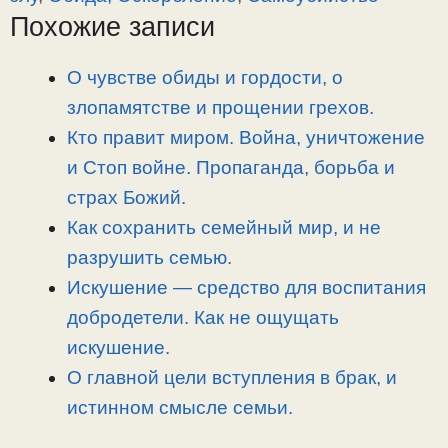
L
g
b
а
Похожие записи
i
r
o
в
n
a
o
и
О чувстве обиды и гордости, о
k
m
k
т
злопамятстве и прощении грехов.
ь
Кто правит миром. Война, уничтожение
и Стоп войне. Пропаганда, борьба и
страх Божий.
Как сохранить семейный мир, и не
разрушить семью.
Искушение — средство для воспитания
добродетели. Как не ощущать
искушение.
О главной цели вступления в брак, и
истинном смысле семьи.