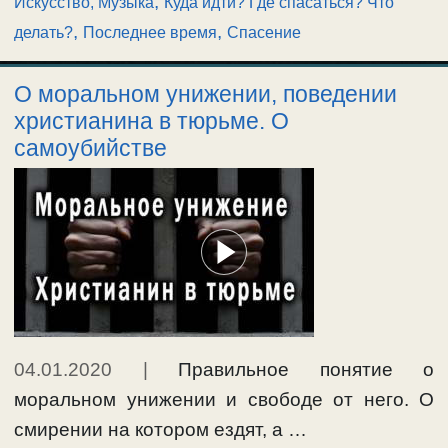
,
Искусство, Музыка
Куда идти? Где спасаться? Что
,
,
делать?
Последнее время
Спасение
О моральном унижении, поведении
христианина в тюрьме. О
самоубийстве
04.01.2020
|
Правильное понятие о
моральном унижении и свободе от него. О
смирении на котором ездят, а …