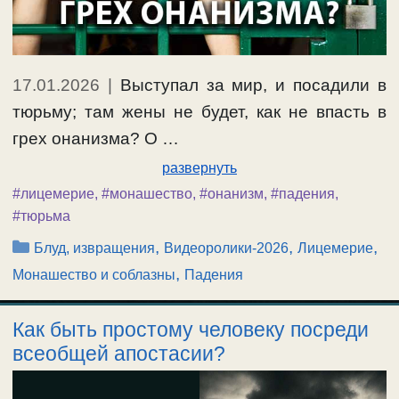
17.01.2026
|
Выступал за мир, и посадили в
тюрьму; там жены не будет, как не впасть в
грех онанизма? О …
развернуть
#лицемерие
,
#монашество
,
#онанизм
,
#падения
,
#тюрьма
Рубрики
,
,
,
Блуд, извращения
Видеоролики-2026
Лицемерие
,
Монашество и соблазны
Падения
Как быть простому человеку посреди
всеобщей апостасии?