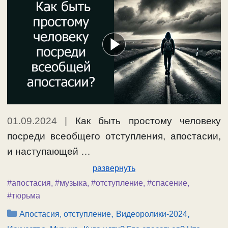
01.09.2024
|
Как быть простому человеку
посреди всеобщего отступления, апостасии,
и наступающей …
развернуть
#апостасия
,
#музыка
,
#отступление
,
#спасение
,
#тюрьма
Рубрики
,
,
Апостасия, отступление
Видеоролики-2024