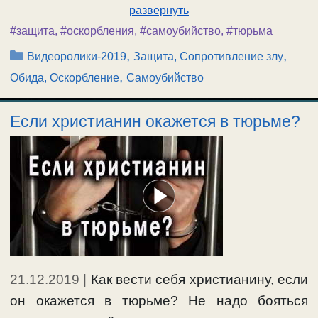
развернуть
#защита
,
#оскорбления
,
#самоубийство
,
#тюрьма
Рубрики
,
,
Видеоролики-2019
Защита, Сопротивление злу
,
Обида, Оскорбление
Самоубийство
Если христианин окажется в тюрьме?
21.12.2019
|
Как вести себя христианину, если
он окажется в тюрьме? Не надо бояться