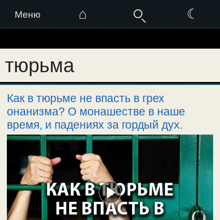
⌂
☾
Меню
Перейти
к
тюрьма
содержимому
Как в тюрьме не впасть в грех
онанизма? О монашестве в наше
время, и падениях за гордый дух.