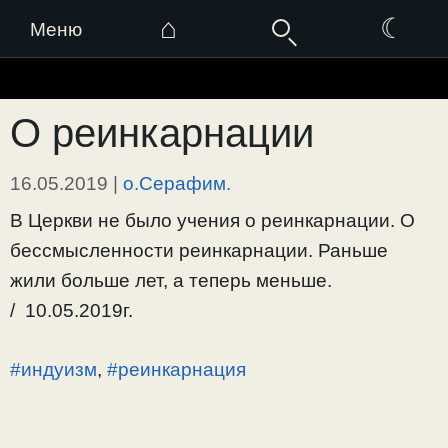
⌂
☾
Меню
Перейти
к
О реинкарнации
содержимому
16.05.2019
|
о.Серафим.
В Церкви не было учения о реинкарнации. О
бессмысленности реинкарнации. Раньше
жили больше лет, а теперь меньше.
/ 10.05.2019г.
#индуизм
,
#реинкарнация