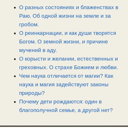
n
a
o
и
О разных состояниях и блаженствах в
k
m
k
т
Раю. Об одной жизни на земле и за
ь
гробом.
О реинкарнации, и как души творятся
Богом. О земной жизни, и причине
мучений в аду.
О корысти и желании, естественных и
греховных. О страхе Божием и любви.
Чем наука отличается от магии? Как
наука и магия задействуют законы
природы?
Почему дети рождаются: один в
благополучной семье, а другой нет?