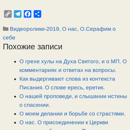
C
T
F
О
o
e
a
т
Рубрики
Видеоролики-2019
,
О нас
,
О.Серафим о
p
l
c
п
y
e
e
р
себе
L
g
b
а
Похожие записи
i
r
o
в
n
a
o
и
О грехе хулы на Духа Святого, и о МП. О
k
m
k
т
комментариях и ответах на вопросы.
ь
Как выдергивают слова из контекста
Писания. О слове ересь, еретик.
О нашей проповеди, и слышании истины
о спасении.
О моем делании и борьбе со страстями.
О нас. О присоединении к Церкви