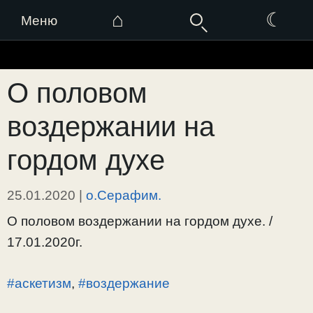
⌂
☾
Меню
Перейти
к
О половом
содержимому
воздержании на
гордом духе
25.01.2020
|
о.Серафим.
О половом воздержании на гордом духе. /
17.01.2020г.
#аскетизм
,
#воздержание