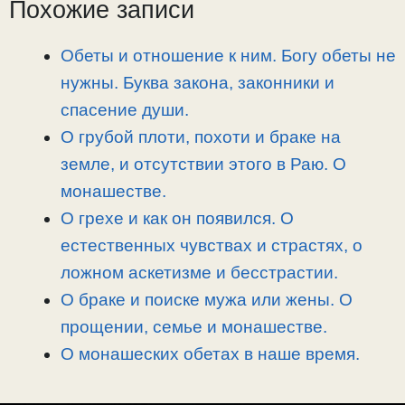
L
g
b
а
Похожие записи
i
r
o
в
n
a
o
и
Обеты и отношение к ним. Богу обеты не
k
m
k
т
нужны. Буква закона, законники и
ь
спасение души.
О грубой плоти, похоти и браке на
земле, и отсутствии этого в Раю. О
монашестве.
О грехе и как он появился. О
естественных чувствах и страстях, о
ложном аскетизме и бесстрастии.
О браке и поиске мужа или жены. О
прощении, семье и монашестве.
О монашеских обетах в наше время.