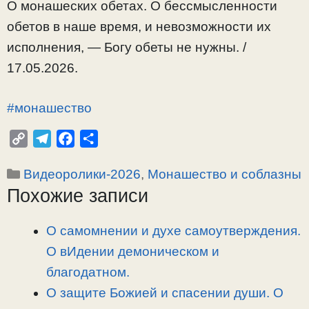
О монашеских обетах. О бессмысленности
обетов в наше время, и невозможности их
исполнения, — Богу обеты не нужны. /
17.05.2026.
#монашество
C
T
F
О
o
e
a
т
Рубрики
Видеоролики-2026
,
Монашество и соблазны
p
l
c
п
Похожие записи
y
e
e
р
L
g
b
а
i
r
o
в
О самомнении и духе самоутверждения.
n
a
o
и
О вИдении демоническом и
k
m
k
т
благодатном.
ь
О защите Божией и спасении души. О