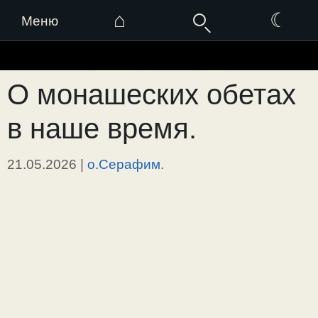
⌂
☾
Меню
Перейти
к
О монашеских обетах
содержимому
в наше время.
21.05.2026
|
о.Серафим.