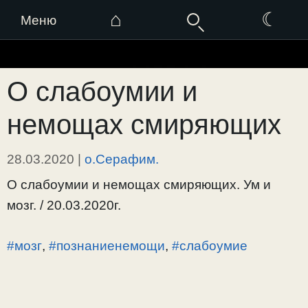
⌂
☾
Меню
Перейти
к
О слабоумии и
содержимому
немощах смиряющих
28.03.2020
|
о.Серафим.
О слабоумии и немощах смиряющих. Ум и
мозг. / 20.03.2020г.
#мозг
,
#познаниенемощи
,
#слабоумие