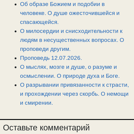
n
a
o
и
Об образе Божием и подобии в
k
m
k
т
человеке. О душе ожесточившейся и
ь
спасающейся.
О милосердии и снисходительности к
людям в несущественных вопросах. О
проповеди другим.
Проповедь 12.07.2026.
О мыслях, мозге и душе, о разуме и
осмыслении. О природе духа и Боге.
О разрывании привязанности к страсти,
и прохождении через скорбь. О немощи
и смирении.
Оставьте комментарий