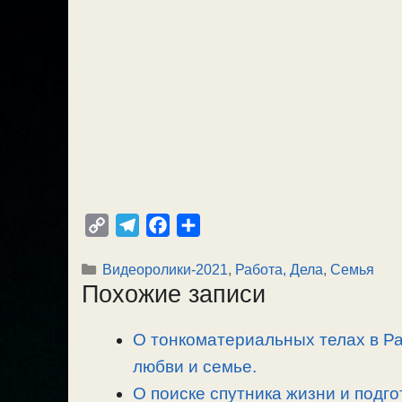
C
T
F
О
o
e
a
т
Рубрики
Видеоролики-2021
,
Работа, Дела
,
Семья
p
l
c
п
Похожие записи
y
e
e
р
L
g
b
а
О тонкоматериальных телах в Раю
i
r
o
в
n
любви и семье.
a
o
и
k
m
k
т
О поиске спутника жизни и подго