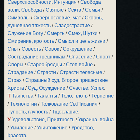
Сверхспособности, Интуиция
/
Свобода
воли, Свобода
/
Святые
/
Секта
/
Семья
/
Символы
/
Сквернословие, мат
/
Скорбь,
душевная тяжесть
/
Сладострастие
/
Служение Богу
/
Смерть
/
Смех, Шутки
/
Смирение, кротость
/
Смысл и цель жизни
/
Сны
/
Совесть
/
Совок
/
Сокрушение
/
Сострадание грешникам
/
Спасение
/
Спорт
/
Споры
/
Старообрядцы
/
Стоп войне
/
Страдание
/
Страсти
/
Страсти телесные
/
Страх
/
Страшный суд, Второе пришествие
Христа
/
Суд, Осуждение
/
Счастье, Успех
.
Т
Таинства
/
Таланты
/
Тело, плоть
/
Терпение
/
Технологии
/
Толкование Св.Писания
/
Тупость, глупость
/
Тщеславие
.
У
Удовольствие, Приятность
/
Украина, война
/
Умиление
/
Уничтожение
/
Уродство,
Красота
.