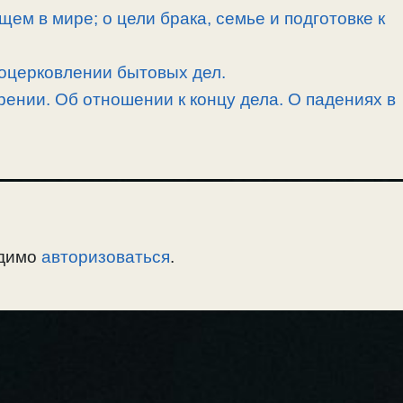
ем в мире; о цели брака, семье и подготовке к
воцерковлении бытовых дел.
ении. Об отношении к концу дела. О падениях в
одимо
авторизоваться
.