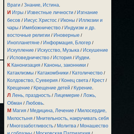
Враги
/
Знание, Истина
.
И
Игры
/
Известные личности
/
Изгнание
бесов
/
Иисус Христос
/
Иконы
/
Иллюзии и
чары
/
Имябожничество
/
Индуизм и др.
восточные религии
/
Иноверные
/
Инопланетяне
/
Информация, Блогер
/
Искупление
/
Искусство, Музыка
/
Искушение
/
Исповедничество
/
История
/
Иудеи
.
К
Канонизация
/
Каноны, законники
/
Катаклизмы
/
Катакомбники
/
Католичество
/
Колдовство, Суеверия
/
Конец света
/
Крест
/
Крещение
/
Крещение детей
/
Курение
.
Л
Лень, праздность
/
Лицемерие
/
Ложь,
Обман
/
Любовь
.
М
Магия
/
Медицина, Лечение
/
Милосердие,
Милостыня
/
Мнительность, накручивать себя
/
Многозаботливость
/
Молитва
/
Монашество
и соблазны
/
Московская Патриархия
/