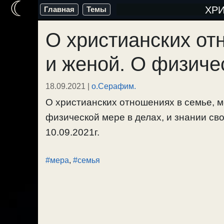
☾
Перейти
ХР
Главная
Темы
к
О христианских о
содержимому
и женой. О физиче
18.09.2021
|
о.Серафим.
О христианских отношениях в семье, 
физической мере в делах, и знании св
10.09.2021г.
#мера
,
#семья