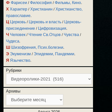
Ф
Фарисеи
/
Философия
/
Фильмы, Кино
.
Х
Характер
/
Христианин
/
Христианство,
православие
.
Ц
Церковь
/
Церковь и власть
/
Церковь-
присоединение
/
Цифровизация
.
Ч
Человек
/
Чтение Св.Отцов
/
Чувства
/
Чудеса
.
Ш
Шизофрения, Псих.болезни
.
Э
Экуменизм
/
Эпидемии, Пандемии
.
Я
Язычество
.
Рубрики
Архивы
Август 2026