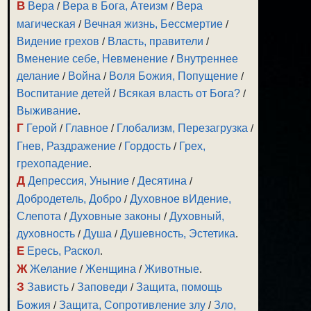
В
Вера
/
Вера в Бога, Атеизм
/
Вера
магическая
/
Вечная жизнь, Бессмертие
/
Видение грехов
/
Власть, правители
/
Вменение себе, Невменение
/
Внутреннее
делание
/
Война
/
Воля Божия, Попущение
/
Воспитание детей
/
Всякая власть от Бога?
/
Выживание
.
Г
Герой
/
Главное
/
Глобализм, Перезагрузка
/
Гнев, Раздражение
/
Гордость
/
Грех,
грехопадение
.
Д
Депрессия, Уныние
/
Десятина
/
Добродетель, Добро
/
Духовное вИдение,
Слепота
/
Духовные законы
/
Духовный,
духовность
/
Душа
/
Душевность, Эстетика
.
Е
Ересь, Раскол
.
Ж
Желание
/
Женщина
/
Животные
.
З
Зависть
/
Заповеди
/
Защита, помощь
Божия
/
Защита, Сопротивление злу
/
Зло,