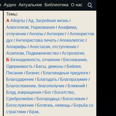
о
Аудио
Актуальное
Библиотека
О нас
Темы:
А
Аборты
/
Ад, Загробная жизнь
/
Алкоголизм, Наркомания
/
Анафема,
отлучение
/
Ангелы
/
Антихрист
/
Антихристов
дух
/
Антихристова печать
/
Апокалипсис
/
Апокрифы
/
Апостасия, отступление
/
Аскетизм, Подвижничество
/
Астрология
.
Б
Безнадежность, отчаяние
/
Беснование,
Одержимость
/
Бесы, демоны
/
Библия,
Писание
/
Бизнес
/
Благовидные предлоги
/
Благодарение
/
Благодать
/
Благоразумие
/
Благословение, благополучие
/
Ближний
/
Блуд, извращения
/
Бог
/
Богатство,
Сребролюбие
/
Богородица
/
Богословие
/
Богослужение
/
Болезнь, немощь
/
Борьба со
страстями
/
Брак
.