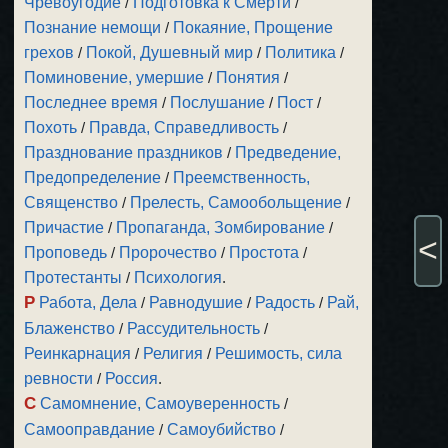
Чревоугодие
/
Подготовка к Смерти
/
Познание немощи
/
Покаяние, Прощение
грехов
/
Покой, Душевный мир
/
Политика
/
Поминовение, умершие
/
Понятия
/
Последнее время
/
Послушание
/
Пост
/
Похоть
/
Правда, Справедливость
/
Празднование праздников
/
Предведение,
Предопределение
/
Преемственность,
Священство
/
Прелесть, Самообольщение
/
Причастие
/
Пропаганда, Зомбирование
/
<
Проповедь
/
Пророчество
/
Простота
/
Протестанты
/
Психология
.
Р
Работа, Дела
/
Равнодушие
/
Радость
/
Рай,
Блаженство
/
Рассудительность
/
Реинкарнация
/
Религия
/
Решимость, сила
ревности
/
Россия
.
С
Самомнение, Самоуверенность
/
Самооправдание
/
Самоубийство
/