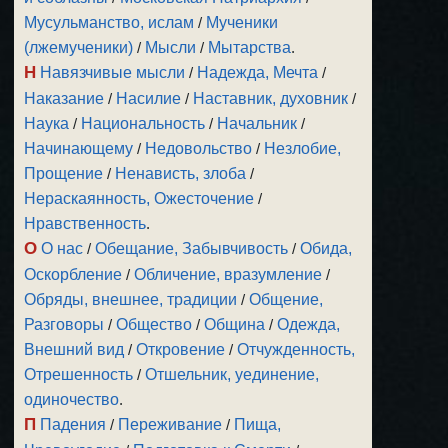
Мусульманство, ислам
/
Мученики
(лжемученики)
/
Мысли
/
Мытарства
.
Н
Навязчивые мысли
/
Надежда, Мечта
/
Наказание
/
Насилие
/
Наставник, духовник
/
Наука
/
Национальность
/
Начальник
/
Начинающему
/
Недовольство
/
Незлобие,
Прощение
/
Ненависть, злоба
/
Нераскаянность, Ожесточение
/
Нравственность
.
О
О нас
/
Обещание, Забывчивость
/
Обида,
Оскорбление
/
Обличение, вразумление
/
Обряды, внешнее, традиции
/
Общение,
Разговоры
/
Общество
/
Община
/
Одежда,
Внешний вид
/
Откровение
/
Отчужденность,
Отрешенность
/
Отшельник, уединение,
одиночество
.
П
Падения
/
Переживание
/
Пища,