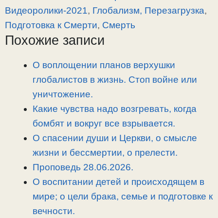
y
e
e
р
Видеоролики-2021
,
Глобализм, Перезагрузка
,
L
g
b
а
Подготовка к Смерти
,
Смерть
i
r
o
в
Похожие записи
n
a
o
и
k
m
k
т
О воплощении планов верхушки
ь
глобалистов в жизнь. Стоп войне или
уничтожение.
Какие чувства надо возгревать, когда
бомбят и вокруг все взрывается.
О спасении души и Церкви, о смысле
жизни и бессмертии, о прелести.
Проповедь 28.06.2026.
О воспитании детей и происходящем в
мире; о цели брака, семье и подготовке к
вечности.