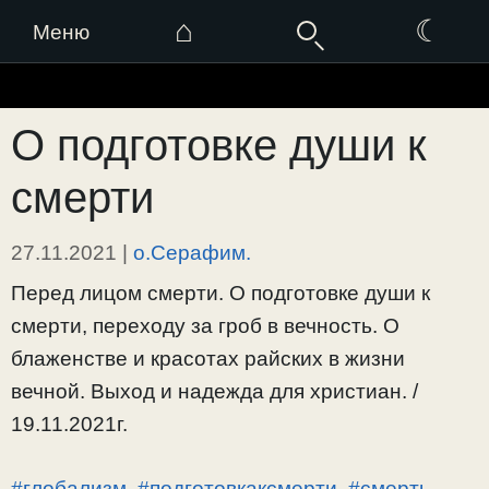
⌂
☾
Меню
Перейти
к
О подготовке души к
содержимому
смерти
27.11.2021
|
о.Серафим.
Перед лицом смерти. О подготовке души к
смерти, переходу за гроб в вечность. О
блаженстве и красотах райских в жизни
вечной. Выход и надежда для христиан. /
19.11.2021г.
#глобализм
,
#подготовкаксмерти
,
#смерть