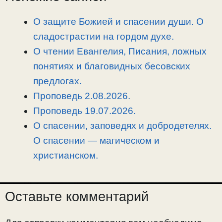
i
r
o
в
n
a
o
и
О защите Божией и спасении души. О
k
m
k
т
сладострастии на гордом духе.
ь
О чтении Евангелия, Писания, ложных
понятиях и благовидных бесовских
предлогах.
Проповедь 2.08.2026.
Проповедь 19.07.2026.
О спасении, заповедях и добродетелях.
О спасении — магическом и
христианском.
Оставьте комментарий