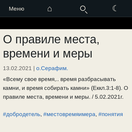
⌂
☾
Меню
Перейти
к
О правиле места,
содержимому
времени и меры
13.02.2021
|
о.Серафим.
«Всему свое время,.. время разбрасывать
камни, и время собирать камни» (Еккл.3:1-8). О
правиле места, времени и меры. / 5.02.2021г.
#добродетель
,
#местовремяимера
,
#понятия