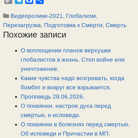
o
e
a
т
Рубрики
Видеоролики-2021
,
Глобализм,
p
l
c
п
y
e
e
р
Перезагрузка
,
Подготовка к Смерти
,
Смерть
L
g
b
а
Похожие записи
i
r
o
в
n
a
o
и
О воплощении планов верхушки
k
m
k
т
глобалистов в жизнь. Стоп войне или
ь
уничтожение.
Какие чувства надо возгревать, когда
бомбят и вокруг все взрывается.
Проповедь 28.06.2026.
О покаянии, настрое духа перед
смертью, и исповеди.
О покаянии в болезнях перед смертью.
Об исповеди и Причастии в МП.