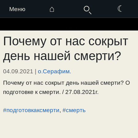
⌂
☾
Меню
Перейти
к
Почему от нас сокрыт
содержимому
день нашей смерти?
04.09.2021
|
о.Серафим.
Почему от нас сокрыт день нашей смерти? О
подготовке к смерти. / 27.08.2021г.
#подготовкаксмерти
,
#смерть