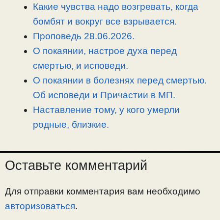
n
a
o
и
Какие чувства надо возгревать, когда
k
m
k
т
бомбят и вокруг все взрывается.
ь
Проповедь 28.06.2026.
О покаянии, настрое духа перед
смертью, и исповеди.
О покаянии в болезнях перед смертью.
Об исповеди и Причастии в МП.
Наставление тому, у кого умерли
родные, близкие.
Оставьте комментарий
Для отправки комментария вам необходимо
авторизоваться
.