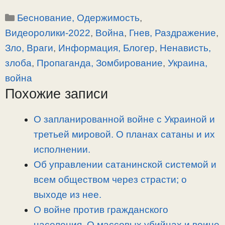
o
e
a
т
Рубрики
Беснование, Одержимость
,
p
l
c
п
y
e
e
р
Видеоролики-2022
,
Война
,
Гнев, Раздражение
,
L
g
b
а
Зло, Враги
,
Информация, Блогер
,
Ненависть,
i
r
o
в
злоба
,
Пропаганда, Зомбирование
,
Украина,
n
a
o
и
война
k
m
k
т
Похожие записи
ь
О запланированной войне с Украиной и
третьей мировой. О планах сатаны и их
исполнении.
Об управлении сатанинской системой и
всем обществом через страсти; о
выходе из нее.
О войне против гражданского
населения. О массовых убийцах и воине