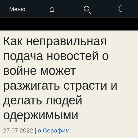
⌂
☾
Меню
Перейти
к
Как неправильная
содержимому
подача новостей о
войне может
разжигать страсти и
делать людей
одержимыми
27.07.2022
|
о.Серафим.