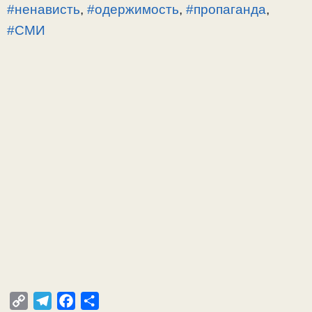
#ненависть
,
#одержимость
,
#пропаганда
,
#СМИ
C
T
F
О