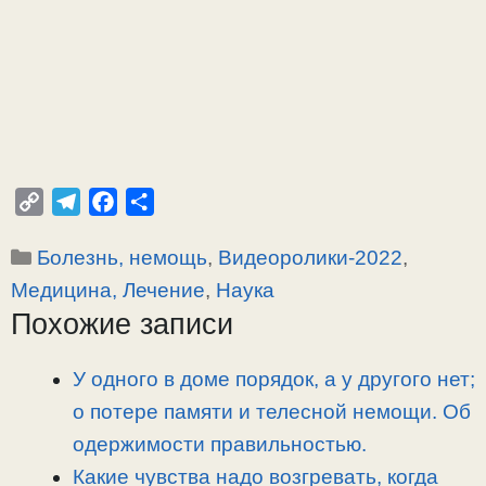
C
T
F
О
o
e
a
т
Рубрики
Болезнь, немощь
,
Видеоролики-2022
,
p
l
c
п
y
e
e
р
Медицина, Лечение
,
Наука
L
g
b
а
Похожие записи
i
r
o
в
n
a
o
и
У одного в доме порядок, а у другого нет;
k
m
k
т
о потере памяти и телесной немощи. Об
ь
одержимости правильностью.
Какие чувства надо возгревать, когда