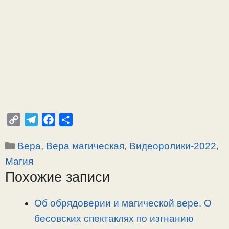
C
T
F
О
o
e
a
т
Рубрики
Вера
,
Вера магическая
,
Видеоролики-2022
,
p
l
c
п
y
e
e
р
Магия
L
g
b
а
Похожие записи
i
r
o
в
n
a
o
и
Об обрядоверии и магической вере. О
k
m
k
т
бесовских спектаклях по изгнанию
ь