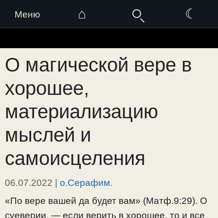
⌂
☾
Меню
Перейти
к
О магической вере в
содержимому
хорошее,
материализацию
мыслей и
самоисцеления
06.07.2022
|
о.Серафим.
«По вере вашей да будет вам» (Матф.9:29). О
суеверии, — если верить в хорошее, то и все