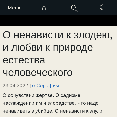
⌂
☾
Меню
Перейти
к
О ненависти к злодею,
содержимому
и любви к природе
естества
человеческого
23.04.2022
|
о.Серафим.
О сочувствии жертве. О садизме,
наслаждении им и злорадстве. Что надо
ненавидеть в убийце. О ненависти к злу, и