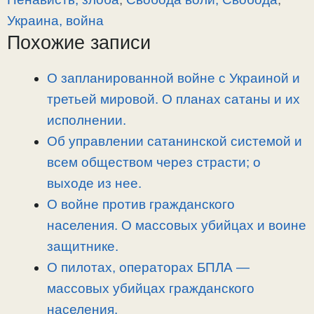
L
g
b
а
Украина, война
i
r
o
в
Похожие записи
n
a
o
и
k
m
k
т
О запланированной войне с Украиной и
ь
третьей мировой. О планах сатаны и их
исполнении.
Об управлении сатанинской системой и
всем обществом через страсти; о
выходе из нее.
О войне против гражданского
населения. О массовых убийцах и воине
защитнике.
О пилотах, операторах БПЛА —
массовых убийцах гражданского
населения.