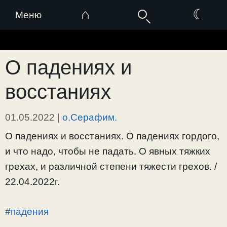
⌂
☾
Меню
Перейти
к
О падениях и
содержимому
восстаниях
01.05.2022
|
о.Серафим.
О падениях и восстаниях. О падениях гордого,
и что надо, чтобы не падать. О явных тяжких
грехах, и различной степени тяжести грехов. /
22.04.2022г.
#падения