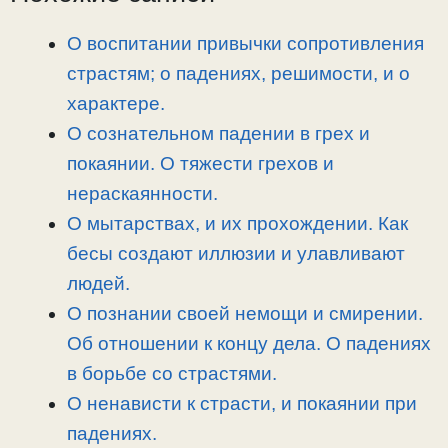
L
g
b
а
i
r
o
в
О воспитании привычки сопротивления
n
a
o
и
страстям; о падениях, решимости, и о
k
m
k
т
характере.
ь
О сознательном падении в грех и
покаянии. О тяжести грехов и
нераскаянности.
О мытарствах, и их прохождении. Как
бесы создают иллюзии и улавливают
людей.
О познании своей немощи и смирении.
Об отношении к концу дела. О падениях
в борьбе со страстями.
О ненависти к страсти, и покаянии при
падениях.