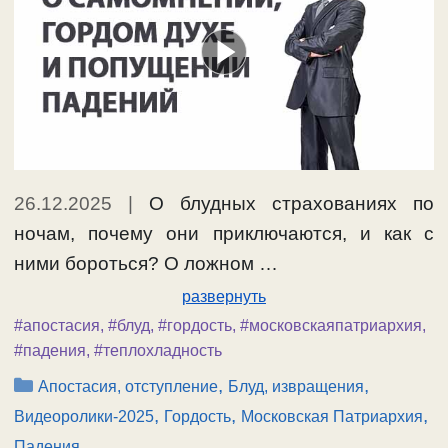
26.12.2025
|
О блудных страхованиях по
ночам, почему они приключаются, и как с
ними бороться? О ложном …
развернуть
#апостасия
,
#блуд
,
#гордость
,
#московскаяпатриархия
,
#падения
,
#теплохладность
Рубрики
,
,
Апостасия, отступление
Блуд, извращения
,
,
,
Видеоролики-2025
Гордость
Московская Патриархия
Падения