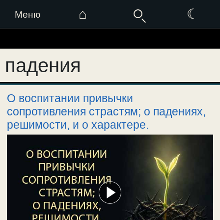
⌂
☾
Меню
Перейти
к
падения
содержимому
О воспитании привычки
сопротивления страстям; о падениях,
решимости, и о характере.