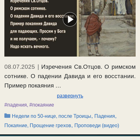
08.07.2025
|
Изречения Св.Отцов. О римском
сотнике. О падении Давида и его восстании.
Пример покаяния …
развернуть
#падения
,
#покаяние
Рубрики
,
,
Недели по 50-нице, после Троицы
Падения
,
Покаяние, Прощение грехов
Проповеди (видео)