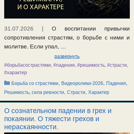
31.07.2026
|
О воспитании привычки
сопротивления страстям, о борьбе с ними и
молитве. Если упал, …
развернуть
#борьбасострастями
,
#падения
,
#решимость
,
#страсти
,
#характер
Рубрики
,
,
,
Борьба со страстями
Видеоролики-2026
Падения
,
,
Решимость, сила ревности
Страсти
Характер
О сознательном падении в грех и
покаянии. О тяжести грехов и
нераскаянности.