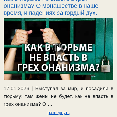
онанизма? О монашестве в наше
время, и падениях за гордый дух.
17.01.2026
|
Выступал за мир, и посадили в
тюрьму; там жены не будет, как не впасть в
грех онанизма? О …
развернуть