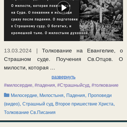
13.03.2024
|
Толкование на Евангелие, о
Страшном суде. Поучения Св.Отцов. О
милости, которая …
развернуть
#милосердие
,
#падения
,
#Страшныйсуд
,
#толкование
Рубрики
,
,
Милосердие, Милостыня
Падения
Проповеди
,
,
(видео)
Страшный суд, Второе пришествие Христа
Толкование Св.Писания