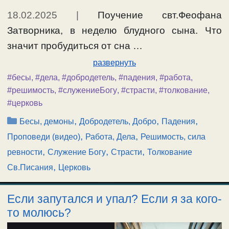
18.02.2025
|
Поучение свт.Феофана
Затворника, в неделю блудного сына. Что
значит пробудиться от сна …
развернуть
#бесы
,
#дела
,
#добродетель
,
#падения
,
#работа
,
#решимость
,
#служениеБогу
,
#страсти
,
#толкование
,
#церковь
Рубрики
,
,
,
Бесы, демоны
Добродетель, Добро
Падения
,
,
Проповеди (видео)
Работа, Дела
Решимость, сила
,
,
,
ревности
Служение Богу
Страсти
Толкование
,
Св.Писания
Церковь
Если запутался и упал? Если я за кого-
то молюсь?