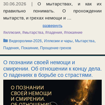
30.06.2026
|
О мытарствах, и как их
правильно понимать. О прохождении
мытарств, и грехах немощи и …
развернуть
#иллюзия
,
#мытарства
,
#падения
,
#покаяние
Рубрики
,
,
,
Видеоролики-2026
Иллюзии и чары
Мытарства
,
Падения
Покаяние, Прощение грехов
О познании своей немощи и
смирении. Об отношении к концу дела.
О падениях в борьбе со страстями.