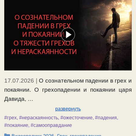
17.07.2026
|
О сознательном падении в грех и
покаянии. О грехопадении и покаянии царя
Давида, …
развернуть
#грех
,
#нераскаянность
,
#ожесточение
,
#падения
,
#покаяние
,
#самооправдание
Рубрики
,
,