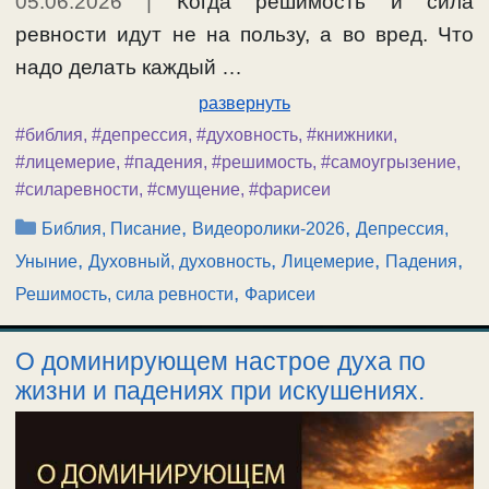
05.06.2026
|
Когда решимость и сила
ревности идут не на пользу, а во вред. Что
надо делать каждый …
развернуть
#библия
,
#депрессия
,
#духовность
,
#книжники
,
#лицемерие
,
#падения
,
#решимость
,
#самоугрызение
,
#силаревности
,
#смущение
,
#фарисеи
Рубрики
,
,
Библия, Писание
Видеоролики-2026
Депрессия,
,
,
,
,
Уныние
Духовный, духовность
Лицемерие
Падения
,
Решимость, сила ревности
Фарисеи
О доминирующем настрое духа по
жизни и падениях при искушениях.