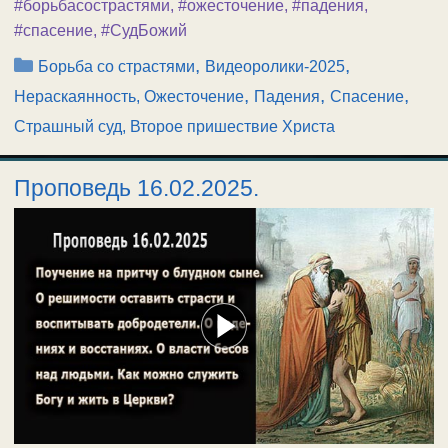
#борьбасострастями
,
#ожесточение
,
#падения
,
#спасение
,
#СудБожий
Рубрики
,
,
Борьба со страстями
Видеоролики-2025
,
,
,
Нераскаянность, Ожесточение
Падения
Спасение
Страшный суд, Второе пришествие Христа
Проповедь 16.02.2025.