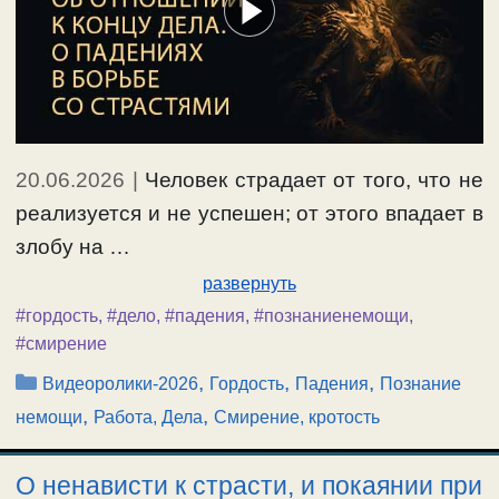
20.06.2026
|
Человек страдает от того, что не
реализуется и не успешен; от этого впадает в
злобу на …
развернуть
#гордость
,
#дело
,
#падения
,
#познаниенемощи
,
#смирение
Рубрики
,
,
,
Видеоролики-2026
Гордость
Падения
Познание
,
,
немощи
Работа, Дела
Смирение, кротость
О ненависти к страсти, и покаянии при