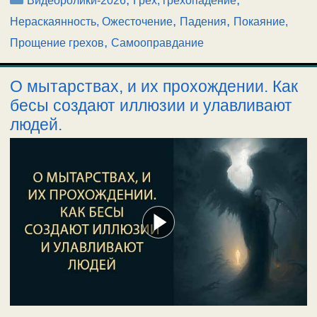
Видеоролики-2026
Грех, грехопадение
,
,
Нераскаянность, Ожесточение
Падения
Покаяние,
,
Прощение грехов
Самооправдание
О мытарствах, и их прохождении. Как
бесы создают иллюзии и улавливают
людей.