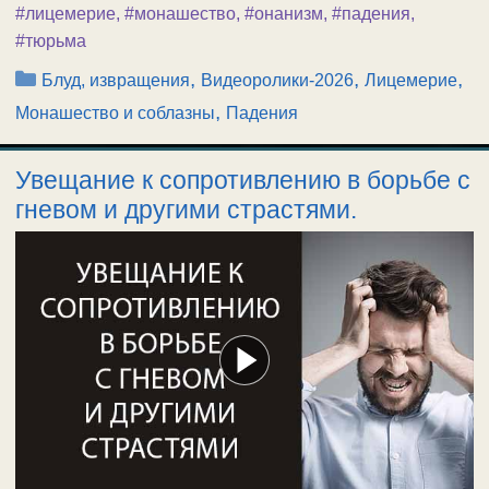
#лицемерие
,
#монашество
,
#онанизм
,
#падения
,
#тюрьма
Рубрики
,
,
,
Блуд, извращения
Видеоролики-2026
Лицемерие
,
Монашество и соблазны
Падения
Увещание к сопротивлению в борьбе с
гневом и другими страстями.