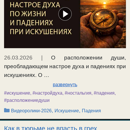
26.03.2026
|
О расположении души,
преобладающем настрое духа и падениях при
искушениях. О …
развернуть
#искушение
,
#настройдуха
,
#ностальгия
,
#падения
,
#расположениедуши
Рубрики
,
,
Видеоролики-2026
Искушение
Падения
Как в тюрьме не впасть в грех