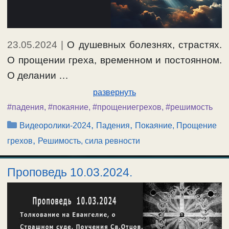
23.05.2024
|
О душевных болезнях, страстях.
О прощении греха, временном и постоянном.
О делании …
развернуть
#падения
,
#покаяние
,
#прощениегрехов
,
#решимость
Рубрики
,
,
Видеоролики-2024
Падения
Покаяние, Прощение
,
грехов
Решимость, сила ревности
Проповедь 10.03.2024.