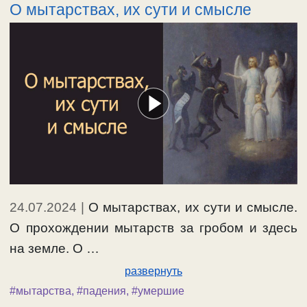
О мытарствах, их сути и смысле
24.07.2024
|
О мытарствах, их сути и смысле.
О прохождении мытарств за гробом и здесь
на земле. О …
развернуть
#мытарства
,
#падения
,
#умершие