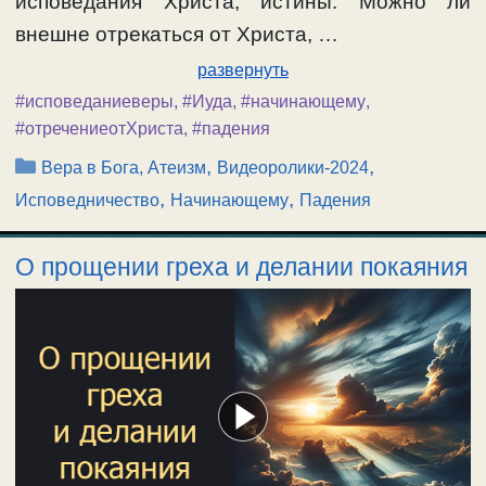
исповедания Христа, истины. Можно ли
внешне отрекаться от Христа, …
развернуть
#исповеданиеверы
,
#Иуда
,
#начинающему
,
#отречениеотХриста
,
#падения
Рубрики
,
,
Вера в Бога, Атеизм
Видеоролики-2024
,
,
Исповедничество
Начинающему
Падения
О прощении греха и делании покаяния