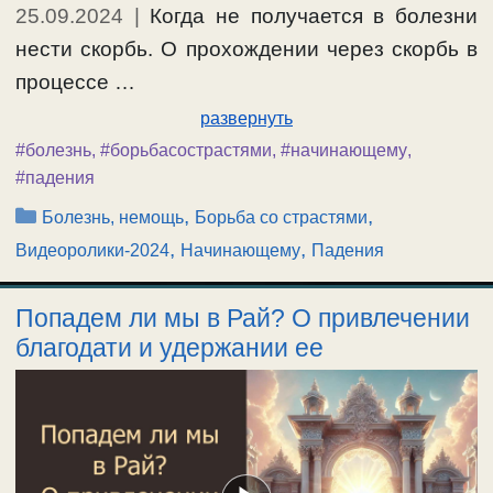
25.09.2024
|
Когда не получается в болезни
нести скорбь. О прохождении через скорбь в
процессе …
развернуть
#болезнь
,
#борьбасострастями
,
#начинающему
,
#падения
Рубрики
,
,
Болезнь, немощь
Борьба со страстями
,
,
Видеоролики-2024
Начинающему
Падения
Попадем ли мы в Рай? О привлечении
благодати и удержании ее