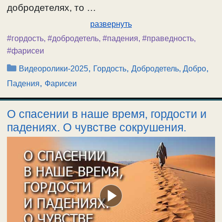
добродетелях, то …
развернуть
#гордость
,
#добродетель
,
#падения
,
#праведность
,
#фарисеи
Рубрики
,
,
,
Видеоролики-2025
Гордость
Добродетель, Добро
,
Падения
Фарисеи
О спасении в наше время, гордости и
падениях. О чувстве сокрушения.