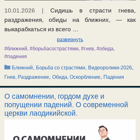
10.01.2026
|
Сидишь в страсти гнева,
раздражения, обиды на ближних, — как
выкарабкаться из всего …
развернуть
#ближний
,
#борьбасострастями
,
#гнев
,
#обида
,
#падения
Рубрики
,
,
,
Ближний
Борьба со страстями
Видеоролики-2026
,
,
Гнев, Раздражение
Обида, Оскорбление
Падения
О самомнении, гордом духе и
попущении падений. О современной
церкви лаодикийской.