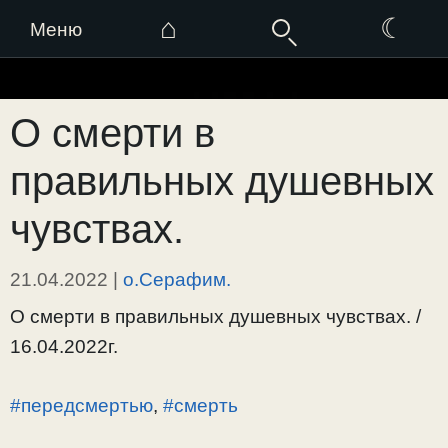
⌂
☾
Меню
Перейти
к
О смерти в
содержимому
правильных душевных
чувствах.
21.04.2022
|
о.Серафим.
О смерти в правильных душевных чувствах. /
16.04.2022г.
#передсмертью
,
#смерть