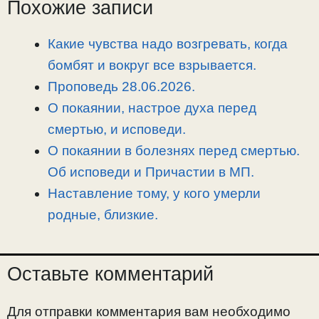
L
g
b
а
Похожие записи
i
r
o
в
n
a
o
и
Какие чувства надо возгревать, когда
k
m
k
т
бомбят и вокруг все взрывается.
ь
Проповедь 28.06.2026.
О покаянии, настрое духа перед
смертью, и исповеди.
О покаянии в болезнях перед смертью.
Об исповеди и Причастии в МП.
Наставление тому, у кого умерли
родные, близкие.
Оставьте комментарий
Для отправки комментария вам необходимо