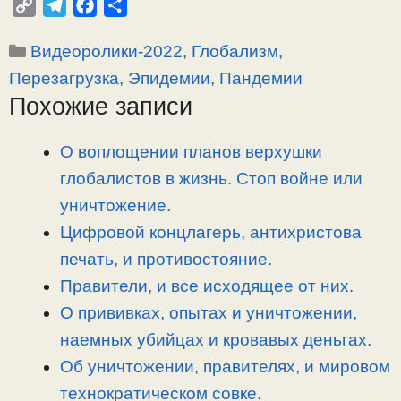
C
T
F
О
o
e
a
т
Рубрики
Видеоролики-2022
,
Глобализм,
p
l
c
п
y
e
e
р
Перезагрузка
,
Эпидемии, Пандемии
L
g
b
а
Похожие записи
i
r
o
в
n
a
o
и
О воплощении планов верхушки
k
m
k
т
глобалистов в жизнь. Стоп войне или
ь
уничтожение.
Цифровой концлагерь, антихристова
печать, и противостояние.
Правители, и все исходящее от них.
О прививках, опытах и уничтожении,
наемных убийцах и кровавых деньгах.
Об уничтожении, правителях, и мировом
технократическом совке.