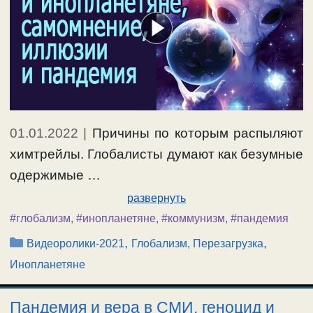
01.01.2022
|
Причины по которым распыляют
химтрейлы. Глобалисты думают как безумные
одержимые …
развернуть
#глобализм
,
#инопланетяне
,
#коммунизм
,
#пандемия
Рубрики
,
,
Видеоролики-2021
Глобализм, Перезагрузка
Инопланетяне
Пандемия и вера в СМИ, геноцид и