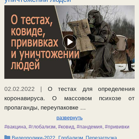
02.02.2022
|
О тестах для определения
коронавируса. О массовом психозе от
пропаганды, переупаковке …
развернуть
#вакцина
,
#глобализм
,
#ковид
,
#пандемия
,
#прививки
Рубрики
,
,
Видеоролики-2022
Глобализм, Перезагрузка