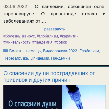
03.06.2022
|
О пандемии, обезьяней оспе,
коронавирусе. О пропаганде страха и
заболеваниях от …
развернуть
#болезнь
,
#вирус
,
#глобализм
,
#карантин
,
#мнительность
,
#пандемия
,
#совок
Рубрики
,
,
Болезнь, немощь
Видеоролики-2022
Глобализм,
,
Перезагрузка
Эпидемии, Пандемии
О спасении души пострадавших от
прививок и других причин