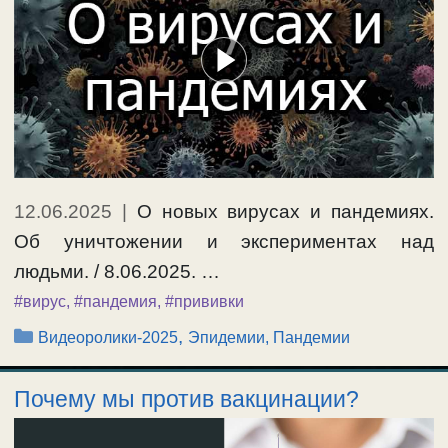
12.06.2025
|
О новых вирусах и пандемиях.
Об уничтожении и экспериментах над
людьми. / 8.06.2025. …
#вирус
,
#пандемия
,
#прививки
Рубрики
,
Видеоролики-2025
Эпидемии, Пандемии
Почему мы против вакцинации?