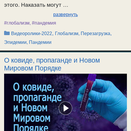
этого. Наказать могут …
развернуть
#глобализм
,
#пандемия
Рубрики
,
,
Видеоролики-2022
Глобализм, Перезагрузка
Эпидемии, Пандемии
О ковиде, пропаганде и Новом
Мировом Порядке