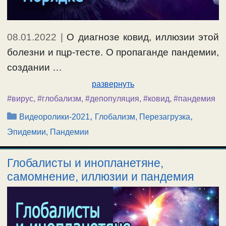
08.01.2022
|
О диагнозе ковид, иллюзии этой
болезни и пцр-тесте. О пропаганде пандемии,
создании …
развернуть
#вирус
,
#глобализм
,
#депопуляция
,
#ковид
,
#пандемия
Рубрики
,
,
Видеоролики-2021
Глобализм, Перезагрузка
Эпидемии, Пандемии
Глобалисты и инопланетяне,
самомнение, иллюзии и пандемия