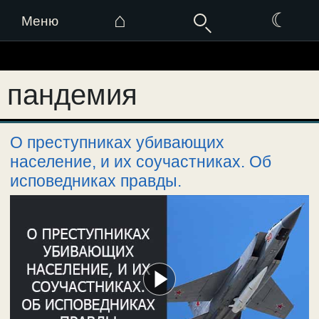
⌂
☾
Меню
Перейти
к
пандемия
содержимому
О преступниках убивающих
население, и их соучастниках. Об
исповедниках правды.