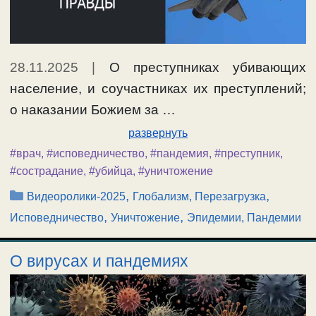
28.11.2025
|
О преступниках убивающих
население, и соучастниках их преступлений;
о наказании Божием за …
развернуть
#врач
,
#исповедничество
,
#пандемия
,
#преступник
,
#сострадание
,
#убийца
,
#уничтожение
Рубрики
,
,
Видеоролики-2025
Глобализм, Перезагрузка
,
,
Исповедничество
Уничтожение
Эпидемии, Пандемии
О вирусах и пандемиях