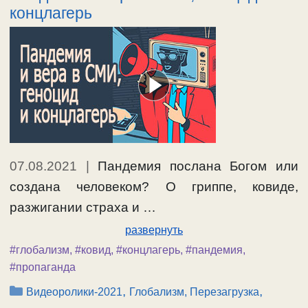
концлагерь
07.08.2021
|
Пандемия послана Богом или
создана человеком? О гриппе, ковиде,
разжигании страха и …
развернуть
#глобализм
,
#ковид
,
#концлагерь
,
#пандемия
,
#пропаганда
Рубрики
,
,
Видеоролики-2021
Глобализм, Перезагрузка