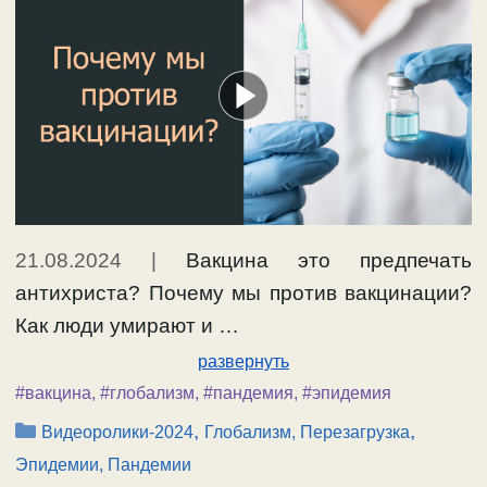
21.08.2024
|
Вакцина это предпечать
антихриста? Почему мы против вакцинации?
Как люди умирают и …
развернуть
#вакцина
,
#глобализм
,
#пандемия
,
#эпидемия
Рубрики
,
,
Видеоролики-2024
Глобализм, Перезагрузка
Эпидемии, Пандемии