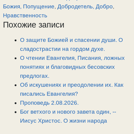
y
e
e
р
Божия, Попущение
,
Добродетель, Добро
,
L
g
b
а
Нравственность
i
r
o
в
Похожие записи
n
a
o
и
k
m
k
т
О защите Божией и спасении души. О
ь
сладострастии на гордом духе.
О чтении Евангелия, Писания, ложных
понятиях и благовидных бесовских
предлогах.
Об искушениях и преодолении их. Как
писались Евангелия?
Проповедь 2.08.2026.
Бог ветхого и нового завета один, -­
Иисус Христос. О жизни народа