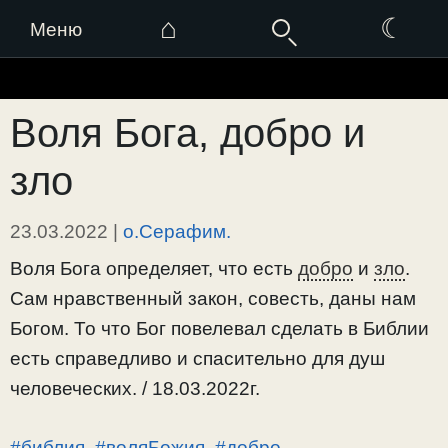
⌂
☾
Меню
Перейти
к
Воля Бога, добро и
содержимому
зло
23.03.2022
|
о.Серафим.
Воля Бога определяет, что есть
добро
и
зло
.
Сам нравственный закон, совесть, даны нам
Богом. То что Бог повелевал сделать в Библии
есть справедливо и спасительно для душ
человеческих. / 18.03.2022г.
#библия
,
#воляБожия
,
#добро