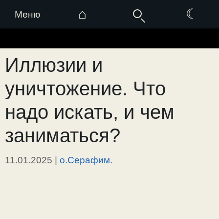
⌂
☾
Меню
Перейти
к
Иллюзии и
содержимому
уничтожение. Что
надо искать, и чем
заниматься?
11.01.2025
|
о.Серафим.