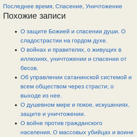
y
e
e
р
Последнее время
,
Спасение
,
Уничтожение
L
g
b
а
Похожие записи
i
r
o
в
n
a
o
и
О защите Божией и спасении души. О
k
m
k
т
сладострастии на гордом духе.
ь
О войнах и правителях, о живущих в
иллюзиях, уничтожении и спасении от
бесов.
Об управлении сатанинской системой и
всем обществом через страсти; о
выходе из нее.
О душевном мире и покое, искушениях,
защите и уничтожении.
О войне против гражданского
населения. О массовых убийцах и воине