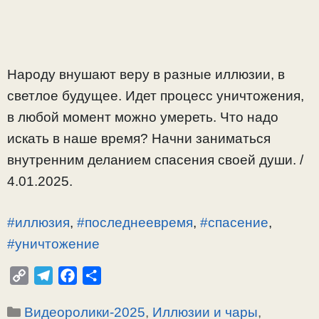
Народу внушают веру в разные иллюзии, в
светлое будущее. Идет процесс уничтожения,
в любой момент можно умереть. Что надо
искать в наше время? Начни заниматься
внутренним деланием спасения своей души. /
4.01.2025.
#иллюзия
,
#последнеевремя
,
#спасение
,
#уничтожение
C
T
F
О
o
e
a
т
Рубрики
Видеоролики-2025
,
Иллюзии и чары
,
p
l
c
п