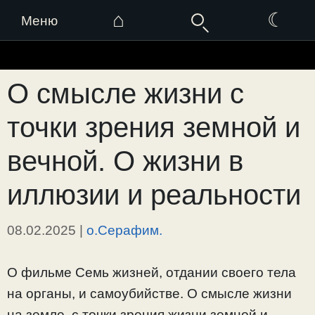
⌂
☾
Меню
Перейти
к
О смысле жизни с
содержимому
точки зрения земной и
вечной. О жизни в
иллюзии и реальности
08.02.2025
|
о.Серафим.
О фильме Семь жизней, отдании своего тела
на органы, и самоубийстве. О смысле жизни
на земле, с точки зрения жизни земной и