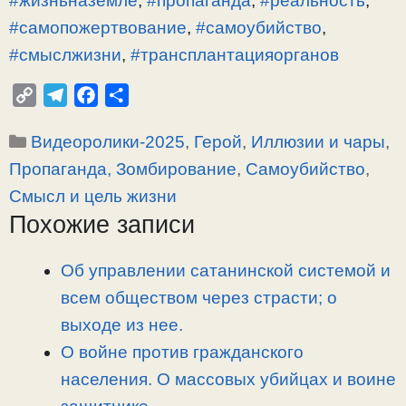
#жизньназемле
,
#пропаганда
,
#реальность
,
#самопожертвование
,
#самоубийство
,
#смыслжизни
,
#трансплантацияорганов
C
T
F
О
o
e
a
т
Рубрики
Видеоролики-2025
,
Герой
,
Иллюзии и чары
,
p
l
c
п
y
e
e
р
Пропаганда, Зомбирование
,
Самоубийство
,
L
g
b
а
Смысл и цель жизни
i
r
o
в
Похожие записи
n
a
o
и
k
m
k
т
Об управлении сатанинской системой и
ь
всем обществом через страсти; о
выходе из нее.
О войне против гражданского
населения. О массовых убийцах и воине