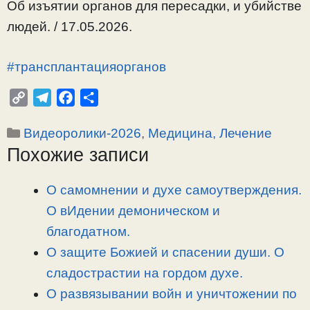
Об изъятии органов для пересадки, и убийстве
людей. / 17.05.2026.
#трансплантацияорганов
C
T
F
О
o
e
a
т
Рубрики
Видеоролики-2026
,
Медицина, Лечение
p
l
c
п
Похожие записи
y
e
e
р
L
g
b
а
i
r
o
в
О самомнении и духе самоутверждения.
n
a
o
и
О вИдении демоническом и
k
m
k
т
благодатном.
ь
О защите Божией и спасении души. О
сладострастии на гордом духе.
О развязывании войн и уничтожении по