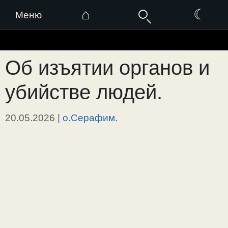
⌂
☾
Меню
Перейти
к
Об изъятии органов и
содержимому
убийстве людей.
20.05.2026
|
о.Серафим.