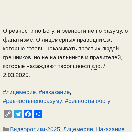
О ревности по Богу, и ревности не по разуму, о
фанатизме. О лицемерных праведниках,
которые готовы наказывать простых людей
грешников, но не начальников и правителей,
которые насаждают творящееся
зло
. /
2.03.2025.
#лицемерие
,
#наказание
,
#ревностьнепоразуму
,
#ревностьпобогу
C
T
F
О
o
e
a
т
Рубрики
Видеоролики-2025
,
Лицемерие
,
Наказание
p
l
c
п