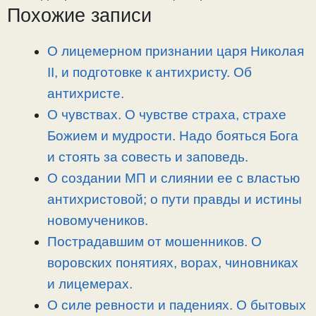
Похожие записи
y
e
e
р
L
g
b
а
i
r
o
в
О лицемерном признании царя Николая
n
a
o
и
II, и подготовке к антихристу. Об
k
m
k
т
антихристе.
ь
О чувствах. О чувстве страха, страхе
Божием и мудрости. Надо бояться Бога
и стоять за совесть и заповедь.
О создании МП и слиянии ее с властью
антихристовой; о пути правды и истины
новомучеников.
Пострадавшим от мошенников. О
воровских понятиях, ворах, чиновниках
и лицемерах.
О силе ревности и падениях. О бытовых