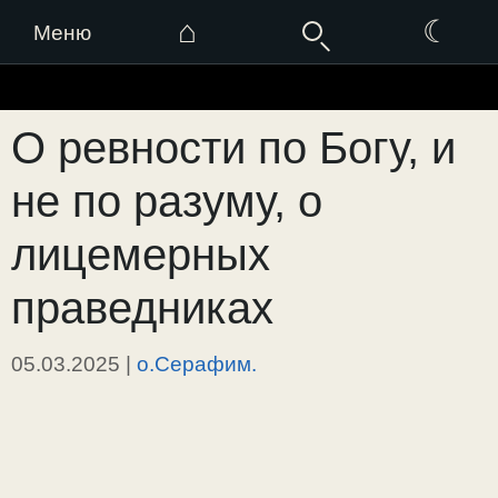
⌂
☾
Меню
Перейти
к
О ревности по Богу, и
содержимому
не по разуму, о
лицемерных
праведниках
05.03.2025
|
о.Серафим.