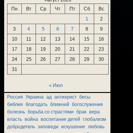
Пн
Вт
Ср
Чт
Пт
Сб
Вс
1
2
3
4
5
6
7
8
9
10
11
12
13
14
15
16
17
18
19
20
21
22
23
24
25
26
27
28
29
30
31
« Июл
Россия
Украина
ад
антихрист
бесы
библия
благодать
ближний
богослужение
болезнь
борьба со страстями
брак
вера
власть
война
воспитание детей
глобализм
добродетель
заповеди
искушение
любовь