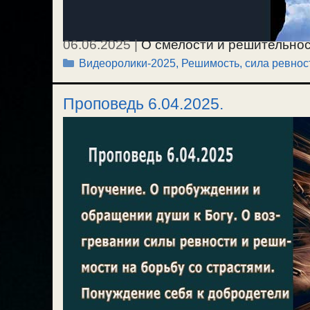
06.06.2025
|
О смелости и решительнос
Рубрики
Видеоролики-2025
,
Решимость, сила ревнос
ревности не по разуму и наглости. / 30
Проповедь 6.04.2025.