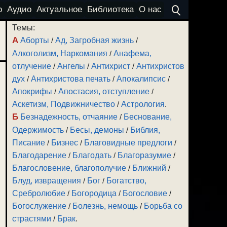
о
Аудио
Актуальное
Библиотека
О нас
Темы:
А
Аборты
/
Ад, Загробная жизнь
/
Алкоголизм, Наркомания
/
Анафема,
отлучение
/
Ангелы
/
Антихрист
/
Антихристов
дух
/
Антихристова печать
/
Апокалипсис
/
Апокрифы
/
Апостасия, отступление
/
Аскетизм, Подвижничество
/
Астрология
.
Б
Безнадежность, отчаяние
/
Беснование,
Одержимость
/
Бесы, демоны
/
Библия,
Писание
/
Бизнес
/
Благовидные предлоги
/
Благодарение
/
Благодать
/
Благоразумие
/
Благословение, благополучие
/
Ближний
/
Блуд, извращения
/
Бог
/
Богатство,
Сребролюбие
/
Богородица
/
Богословие
/
Богослужение
/
Болезнь, немощь
/
Борьба со
страстями
/
Брак
.