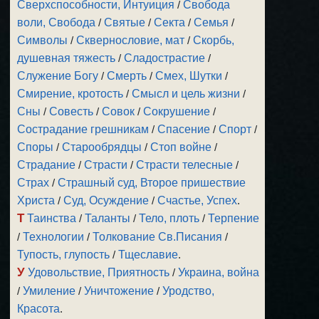
Сверхспособности, Интуиция
/
Свобода
воли, Свобода
/
Святые
/
Секта
/
Семья
/
Символы
/
Сквернословие, мат
/
Скорбь,
душевная тяжесть
/
Сладострастие
/
Служение Богу
/
Смерть
/
Смех, Шутки
/
Смирение, кротость
/
Смысл и цель жизни
/
Сны
/
Совесть
/
Совок
/
Сокрушение
/
Сострадание грешникам
/
Спасение
/
Спорт
/
Споры
/
Старообрядцы
/
Стоп войне
/
Страдание
/
Страсти
/
Страсти телесные
/
Страх
/
Страшный суд, Второе пришествие
Христа
/
Суд, Осуждение
/
Счастье, Успех
.
Т
Таинства
/
Таланты
/
Тело, плоть
/
Терпение
/
Технологии
/
Толкование Св.Писания
/
Тупость, глупость
/
Тщеславие
.
У
Удовольствие, Приятность
/
Украина, война
/
Умиление
/
Уничтожение
/
Уродство,
Красота
.