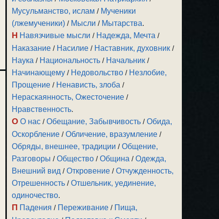
Мусульманство, ислам
/
Мученики
(лжемученики)
/
Мысли
/
Мытарства
.
Н
Навязчивые мысли
/
Надежда, Мечта
/
Наказание
/
Насилие
/
Наставник, духовник
/
Наука
/
Национальность
/
Начальник
/
Начинающему
/
Недовольство
/
Незлобие,
Прощение
/
Ненависть, злоба
/
Нераскаянность, Ожесточение
/
Нравственность
.
О
О нас
/
Обещание, Забывчивость
/
Обида,
Оскорбление
/
Обличение, вразумление
/
Обряды, внешнее, традиции
/
Общение,
Разговоры
/
Общество
/
Община
/
Одежда,
Внешний вид
/
Откровение
/
Отчужденность,
Отрешенность
/
Отшельник, уединение,
одиночество
.
П
Падения
/
Переживание
/
Пища,