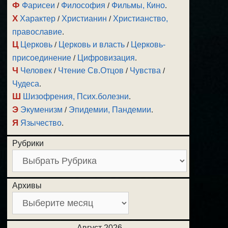
Ф
Фарисеи
/
Философия
/
Фильмы, Кино
.
Х
Характер
/
Христианин
/
Христианство,
православие
.
Ц
Церковь
/
Церковь и власть
/
Церковь-
присоединение
/
Цифровизация
.
Ч
Человек
/
Чтение Св.Отцов
/
Чувства
/
Чудеса
.
Ш
Шизофрения, Псих.болезни
.
Э
Экуменизм
/
Эпидемии, Пандемии
.
Я
Язычество
.
Рубрики
Архивы
Август 2026