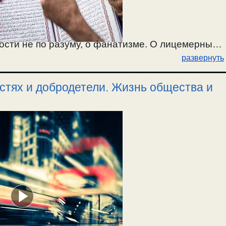
ности не по разуму, о фанатизме. О лицемерных
развернуть
ть простых людей грешников, но не начальников
орящееся
зло
. / 2.03.2025.
остях и добродетели. Жизнь общества и