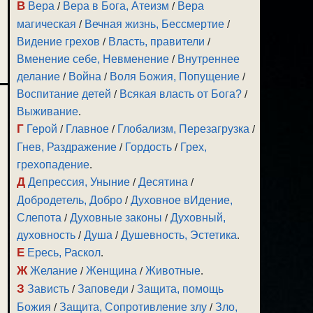
В
Вера
/
Вера в Бога, Атеизм
/
Вера
магическая
/
Вечная жизнь, Бессмертие
/
Видение грехов
/
Власть, правители
/
Вменение себе, Невменение
/
Внутреннее
делание
/
Война
/
Воля Божия, Попущение
/
Воспитание детей
/
Всякая власть от Бога?
/
Выживание
.
Г
Герой
/
Главное
/
Глобализм, Перезагрузка
/
Гнев, Раздражение
/
Гордость
/
Грех,
грехопадение
.
Д
Депрессия, Уныние
/
Десятина
/
Добродетель, Добро
/
Духовное вИдение,
Слепота
/
Духовные законы
/
Духовный,
духовность
/
Душа
/
Душевность, Эстетика
.
Е
Ересь, Раскол
.
Ж
Желание
/
Женщина
/
Животные
.
З
Зависть
/
Заповеди
/
Защита, помощь
Божия
/
Защита, Сопротивление злу
/
Зло,