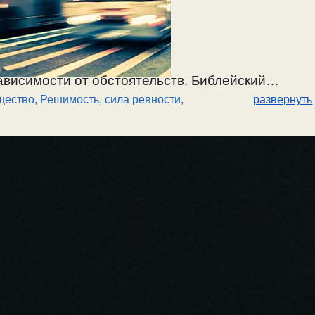
ависимости от обстоятельств. Библейский
щество
,
Решимость, сила ревности
,
развернуть
 всеобщее нечестие, спас народ, и за это
ости по Богу и ревности не по разуму. О двух
ти. О добродетели по средине между
овская.
Добродетель
и
страсть
— из одного и
му некоторые любят животных больше чем людей?
Страсти — идолы в душе. Жизнь по страстям
ению. Жизнь общества и заповеди Божьи. Когда
да нет? / 22.02.2025.