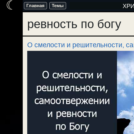
☾
Перейти
ХР
Главная
Темы
к
ревность по богу
содержимому
О смелости и решительности, са