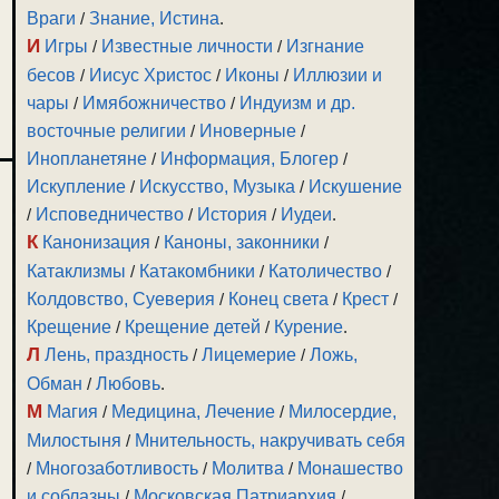
Враги
/
Знание, Истина
.
И
Игры
/
Известные личности
/
Изгнание
бесов
/
Иисус Христос
/
Иконы
/
Иллюзии и
чары
/
Имябожничество
/
Индуизм и др.
восточные религии
/
Иноверные
/
Инопланетяне
/
Информация, Блогер
/
Искупление
/
Искусство, Музыка
/
Искушение
/
Исповедничество
/
История
/
Иудеи
.
К
Канонизация
/
Каноны, законники
/
Катаклизмы
/
Катакомбники
/
Католичество
/
Колдовство, Суеверия
/
Конец света
/
Крест
/
Крещение
/
Крещение детей
/
Курение
.
Л
Лень, праздность
/
Лицемерие
/
Ложь,
Обман
/
Любовь
.
М
Магия
/
Медицина, Лечение
/
Милосердие,
Милостыня
/
Мнительность, накручивать себя
/
Многозаботливость
/
Молитва
/
Монашество
и соблазны
/
Московская Патриархия
/