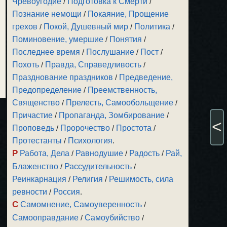
Чревоугодие
/
Подготовка к Смерти
/
Познание немощи
/
Покаяние, Прощение
грехов
/
Покой, Душевный мир
/
Политика
/
Поминовение, умершие
/
Понятия
/
Последнее время
/
Послушание
/
Пост
/
Похоть
/
Правда, Справедливость
/
Празднование праздников
/
Предведение,
Предопределение
/
Преемственность,
Священство
/
Прелесть, Самообольщение
/
Причастие
/
Пропаганда, Зомбирование
/
<
Проповедь
/
Пророчество
/
Простота
/
Протестанты
/
Психология
.
Р
Работа, Дела
/
Равнодушие
/
Радость
/
Рай,
Блаженство
/
Рассудительность
/
Реинкарнация
/
Религия
/
Решимость, сила
ревности
/
Россия
.
С
Самомнение, Самоуверенность
/
Самооправдание
/
Самоубийство
/