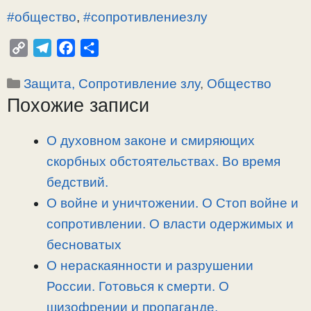
#общество
,
#сопротивлениезлу
C
T
F
О
o
e
a
т
Рубрики
Защита, Сопротивление злу
,
Общество
p
l
c
п
Похожие записи
y
e
e
р
L
g
b
а
i
r
o
в
О духовном законе и смиряющих
n
a
o
и
скорбных обстоятельствах. Во время
k
m
k
т
бедствий.
ь
О войне и уничтожении. О Стоп войне и
сопротивлении. О власти одержимых и
бесноватых
О нераскаянности и разрушении
России. Готовься к смерти. О
шизофрении и пропаганде.