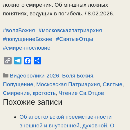
ложного смирения. Об мп-шных ложных
понятиях, ведущих в погибель. / 8.02.2026.
#воляБожия
#московскаяпатриархия
#попущениеБожие
#СвятыеОтцы
#смиреннословие
C
T
F
О
o
e
a
т
Рубрики
Видеоролики-2026
,
Воля Божия,
p
l
c
п
y
e
e
р
Попущение
,
Московская Патриархия
,
Святые
,
L
g
b
а
Смирение, кротость
,
Чтение Св.Отцов
i
r
o
в
Похожие записи
n
a
o
и
k
m
k
т
Об апостольской преемственности
ь
внешней и внутренней, духовной. О