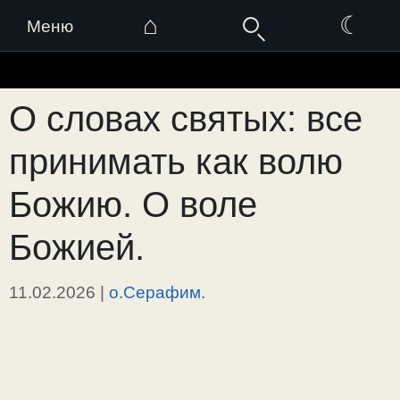
⌂
☾
Меню
Перейти
к
О словах святых: все
содержимому
принимать как волю
Божию. О воле
Божией.
11.02.2026
|
о.Серафим.