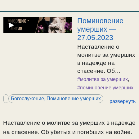
Поминовение
▶
умерших —
27.05.2023
Наставление о
молитве за умерших
в надежде на
спасение. Об
убитых и погибших
,
#молитва за умерших
на войне. 14:55
#поминовение умерших
Начало обычное.
Богослужение, Поминовение умерших
развернуть
Псалом 90, Давида.
Со душами
праведников.
Наставление о молитве за умерших в надежде
Ектения Сугубая,
на спасение. Об убитых и погибших на войне.
заупокойная. Кондак