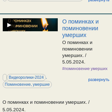
заупокойная. Кондак
«Со святыми
упокой» и Икос.
Отпуст и Вечная
О поминках и
▶
память.
поминовении
умерших
О поминках и
поминовении
умерших. /
5.05.2024.
#поминовение умерших
,
Видеоролики-2024
развернуть
Поминовение, умершие
О поминках и поминовении умерших. /
5.05.2024.