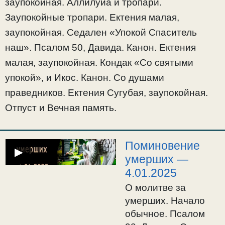
Канон. Ектения
заупокойная. Аллилуиа и тропари.
малая, заупокойная.
Заупокойные тропари. Ектения малая,
Кондак «Со святыми
заупокойная. Седален «Упокой Спаситель
упокой», и Икос.
наш». Псалом 50, Давида. Канон. Ектения
Канон. Со душами
малая, заупокойная. Кондак «Со святыми
праведников.
упокой», и Икос. Канон. Со душами
Ектения Сугубая,
заупокойная. Отпуст
праведников. Ектения Сугубая, заупокойная.
и Вечная память.
Отпуст и Вечная память.
Поминовение
▶
умерших —
4.01.2025
О молитве за
умерших. Начало
обычное. Псалом