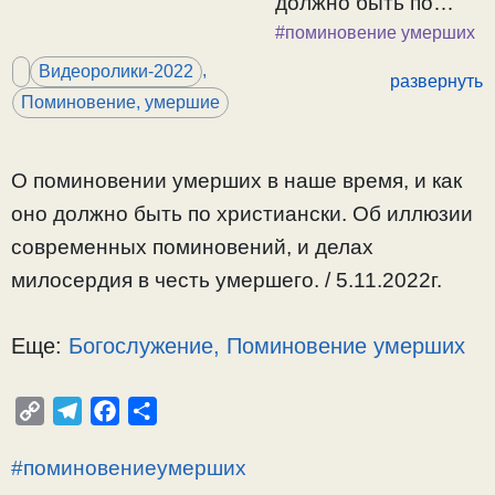
должно быть по
христиански. Об
#поминовение умерших
иллюзии
,
Видеоролики-2022
развернуть
современных
Поминовение, умершие
поминовений, и
делах милосердия в
честь умершего. /
О поминовении умерших в наше время, и как
5.11.2022г.
оно должно быть по христиански. Об иллюзии
современных поминовений, и делах
милосердия в честь умершего. / 5.11.2022г.
Еще:
Богослужение, Поминовение умерших
C
T
F
О
o
e
a
т
#поминовениеумерших
p
l
c
п