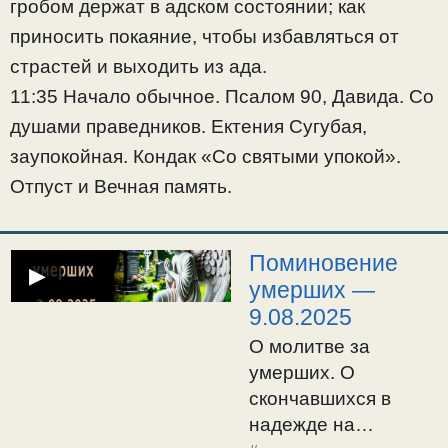
гробом держат в адском состоянии; как
11:35 Начало
приносить покаяние, чтобы избавляться от
обычное. Псалом
90, Давида. Со
страстей и выходить из ада.
душами
11:35 Начало обычное. Псалом 90, Давида. Со
праведников.
душами праведников. Ектения Сугубая,
Ектения Сугубая,
заупокойная. Кондак «Со святыми упокой».
заупокойная. Кондак
Отпуст и Вечная память.
«Со святыми
упокой». Отпуст и
Вечная память.
Поминовение
▶
умерших —
9.08.2025
О молитве за
умерших. О
скончавшихся в
надежде на