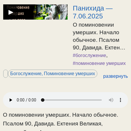
Панихида —
▶
7.06.2025
О поминовении
умерших. Начало
обычное. Псалом
90, Давида. Ектения
Великая,
,
#богослужение
заупокойная.
#поминовение умерших
Аллилуиа и
Богослужение, Поминовение умерших
развернуть
тропари.
Заупокойные
тропари. Ектения
малая, заупокойная.
Седален «Упокой
О поминовении умерших. Начало обычное.
Спаситель наш».
Псалом 90, Давида. Ектения Великая,
Псалом 50, Давида.