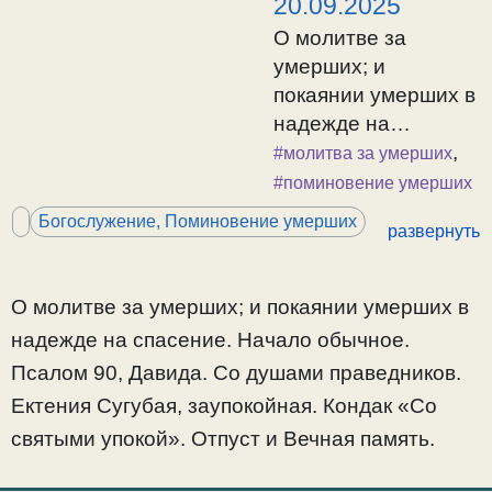
20.09.2025
О молитве за
умерших; и
покаянии умерших в
надежде на
спасение. Начало
,
#молитва за умерших
обычное. Псалом
#поминовение умерших
90, Давида. Со
Богослужение, Поминовение умерших
развернуть
душами
праведников.
Ектения Сугубая,
О молитве за умерших; и покаянии умерших в
заупокойная. Кондак
надежде на спасение. Начало обычное.
«Со святыми
Псалом 90, Давида. Со душами праведников.
упокой». Отпуст и
Ектения Сугубая, заупокойная. Кондак «Со
Вечная память.
святыми упокой». Отпуст и Вечная память.