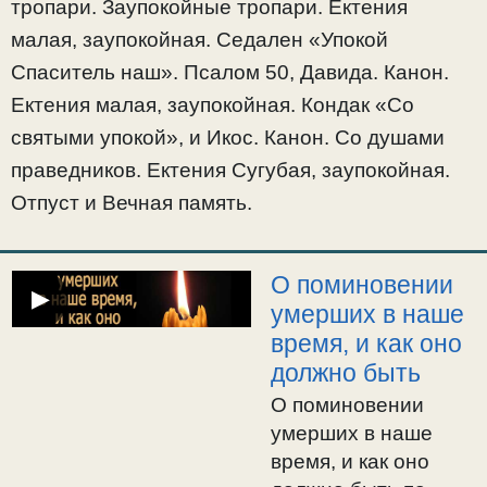
тропари. Ектения
тропари. Заупокойные тропари. Ектения
малая, заупокойная.
малая, заупокойная. Седален «Упокой
Седален «Упокой
Спаситель наш». Псалом 50, Давида. Канон.
Спаситель наш».
Ектения малая, заупокойная. Кондак «Со
Псалом 50, Давида.
святыми упокой», и Икос. Канон. Со душами
Канон. Ектения
праведников. Ектения Сугубая, заупокойная.
малая, заупокойная.
Кондак «Со святыми
Отпуст и Вечная память.
упокой», и Икос.
Канон. Со душами
О поминовении
праведников.
▶
умерших в наше
Ектения Сугубая,
заупокойная. Отпуст
время, и как оно
и Вечная память.
должно быть
О поминовении
умерших в наше
время, и как оно