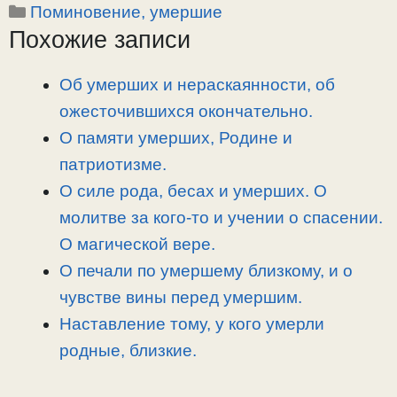
y
e
e
р
Рубрики
Поминовение, умершие
L
g
b
а
Похожие записи
i
r
o
в
n
a
o
и
Об умерших и нераскаянности, об
k
m
k
т
ожесточившихся окончательно.
ь
О памяти умерших, Родине и
патриотизме.
О силе рода, бесах и умерших. О
молитве за кого-то и учении о спасении.
О магической вере.
О печали по умершему близкому, и о
чувстве вины перед умершим.
Наставление тому, у кого умерли
родные, близкие.