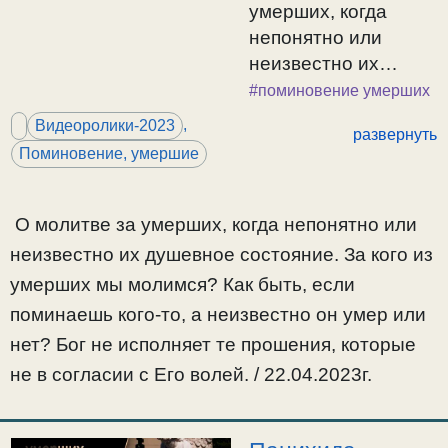
умерших, когда
непонятно или
неизвестно их
душевное
#поминовение умерших
состояние. За кого
,
Видеоролики-2023
развернуть
из умерших мы
Поминовение, умершие
молимся? Как быть,
если поминаешь
кого-то, а
О молитве за умерших, когда непонятно или
неизвестно он умер
неизвестно их душевное состояние. За кого из
или нет? Бог не
умерших мы молимся? Как быть, если
исполняет те
поминаешь кого-то, а неизвестно он умер или
прошения, которые
нет? Бог не исполняет те прошения, которые
не в согласии с Его
не в согласии с Его волей. / 22.04.2023г.
волей. / 22.04.2023г.