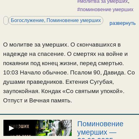
спасение. О
,
#молитва за умерших
смертях на войне и
#поминовение умерших
покаянии под конец
Богослужение, Поминовение умерших
развернуть
жизни, перед
смертью. 10:03
Начало обычное.
О молитве за умерших. О скончавшихся в
Псалом 90, Давида.
надежде на спасение. О смертях на войне и
Со душами
покаянии под конец жизни, перед смертью.
праведников.
10:03 Начало обычное. Псалом 90, Давида. Со
Ектения Сугубая,
заупокойная. Кондак
душами праведников. Ектения Сугубая,
«Со святыми
заупокойная. Кондак «Со святыми упокой».
упокой». Отпуст и
Отпуст и Вечная память.
Вечная память.
Поминовение
▶
умерших —