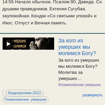
14:55 Начало обычное. Псалом 90, Давида. Со
«Со святыми
душами праведников. Ектения Сугубая,
упокой» и Икос.
Отпуст и Вечная
заупокойная. Кондак «Со святыми упокой» и
память.
Икос. Отпуст и Вечная память.
За кого из
▶
умерших мы
молимся Богу?
За кого из умерших
мы молимся Богу?
Молитва за
умерших
приносится за души
#поминовение умерших
находящихся в
,
Видеоролики-2022
развернуть
неокончательном
Поминовение, умершие
состоянии ада, до