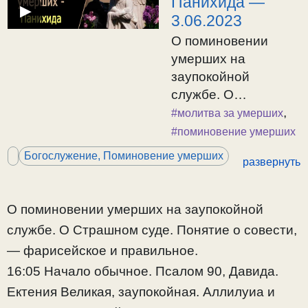
Панихида —
▶
3.06.2023
О поминовении
умерших на
заупокойной
службе. О
Страшном суде.
,
#молитва за умерших
Понятие о совести,
#поминовение умерших
— фарисейское и
Богослужение, Поминовение умерших
развернуть
правильное. 16:05
Начало обычное.
Псалом 90, Давида.
О поминовении умерших на заупокойной
Ектения Великая,
службе. О Страшном суде. Понятие о совести,
заупокойная.
— фарисейское и правильное.
Аллилуиа и
16:05 Начало обычное. Псалом 90, Давида.
тропари.
Заупокойные
Ектения Великая, заупокойная. Аллилуиа и