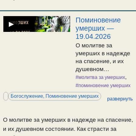
упокой». Отпуст и
Вечная память.
Поминовение
▶
умерших —
19.04.2026
О молитве за
умерших в надежде
на спасение, и их
душевном
состоянии. Как
,
#молитва за умерших
страсти за гробом
#поминовение умерших
держат в адском
Богослужение, Поминовение умерших
развернуть
состоянии; как
приносить покаяние,
чтобы избавляться
О молитве за умерших в надежде на спасение,
от страстей и
и их душевном состоянии. Как страсти за
выходить из ада.