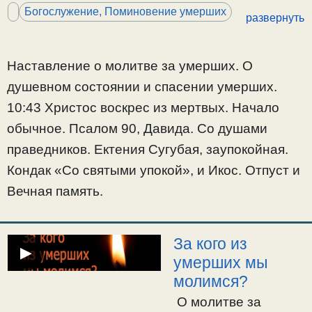
10:43 Христос
Богослужение, Поминовение умерших
развернуть
воскрес из мертвых.
Начало обычное.
Псалом 90, Давида.
Наставление о молитве за умерших. О
Со душами
душевном состоянии и спасении умерших.
праведников.
10:43 Христос воскрес из мертвых. Начало
Ектения Сугубая,
обычное. Псалом 90, Давида. Со душами
заупокойная. Кондак
«Со святыми
праведников. Ектения Сугубая, заупокойная.
упокой», и Икос.
Кондак «Со святыми упокой», и Икос. Отпуст и
Отпуст и Вечная
Вечная память.
память.
За кого из
▶
умерших мы
молимся?
О молитве за