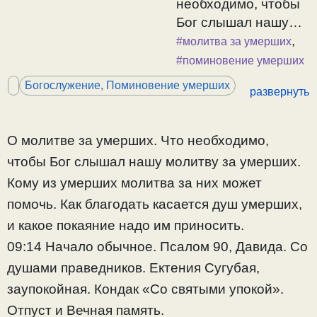
необходимо, чтобы
Бог слышал нашу
молитву за
,
#молитва за умерших
умерших. Кому из
#поминовение умерших
умерших молитва за
Богослужение, Поминовение умерших
развернуть
них может помочь.
Как благодать
касается душ
О молитве за умерших. Что необходимо,
умерших, и какое
чтобы Бог слышал нашу молитву за умерших.
покаяние надо им
Кому из умерших молитва за них может
приносить. 09:14
помочь. Как благодать касается душ умерших,
Начало обычное.
Псалом 90, Давида.
и какое покаяние надо им приносить.
Со душами
09:14 Начало обычное. Псалом 90, Давида. Со
праведников.
душами праведников. Ектения Сугубая,
Ектения Сугубая,
заупокойная. Кондак «Со святыми упокой».
заупокойная. Кондак
Отпуст и Вечная память.
«Со святыми