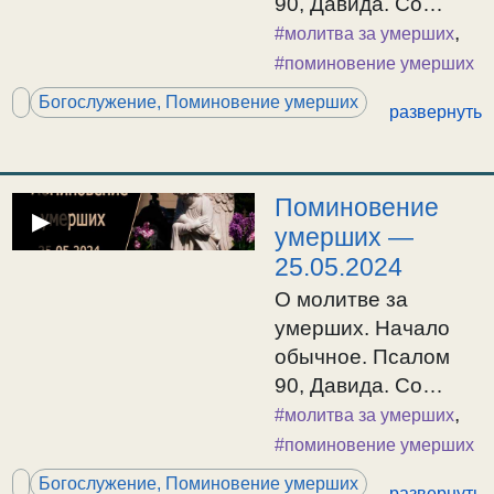
90, Давида. Со
душами
,
#молитва за умерших
праведников.
#поминовение умерших
Ектения Сугубая,
Богослужение, Поминовение умерших
развернуть
заупокойная. Кондак
«Со святыми
упокой». Отпуст и
Вечная память.
Поминовение
▶
умерших —
25.05.2024
О молитве за
умерших. Начало
обычное. Псалом
90, Давида. Со
душами
,
#молитва за умерших
праведников.
#поминовение умерших
Ектения Сугубая,
Богослужение, Поминовение умерших
развернуть