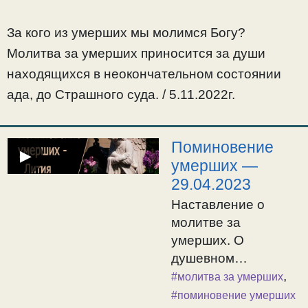
Страшного суда. /
5.11.2022г.
За кого из умерших мы молимся Богу?
Молитва за умерших приносится за души
находящихся в неокончательном состоянии
ада, до Страшного суда. / 5.11.2022г.
Поминовение
▶
умерших —
29.04.2023
Наставление о
молитве за
умерших. О
душевном
состоянии и
,
#молитва за умерших
спасении умерших.
#поминовение умерших