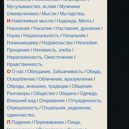
Мусульманство, ислам
/
Мученики
(лжемученики)
/
Мысли
/
Мытарства
.
Н
Навязчивые мысли
/
Надежда, Мечта
/
Наказание
/
Насилие
/
Наставник, духовник
/
Наука
/
Национальность
/
Начальник
/
Начинающему
/
Недовольство
/
Незлобие,
Прощение
/
Ненависть, злоба
/
Нераскаянность, Ожесточение
/
Нравственность
.
О
О нас
/
Обещание, Забывчивость
/
Обида,
Оскорбление
/
Обличение, вразумление
/
Обряды, внешнее, традиции
/
Общение,
Разговоры
/
Общество
/
Община
/
Одежда,
Внешний вид
/
Откровение
/
Отчужденность,
Отрешенность
/
Отшельник, уединение,
одиночество
.
П
Падения
/
Переживание
/
Пища,