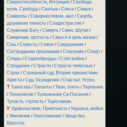
Сверхспособности, Интуиция
/
Свобода
воли, Свобода
/
Святые
/
Секта
/
Семья
/
Символы
/
Сквернословие, мат
/
Скорбь,
душевная тяжесть
/
Сладострастие
/
Служение Богу
/
Смерть
/
Смех, Шутки
/
Смирение, кротость
/
Смысл и цель жизни
/
Сны
/
Совесть
/
Совок
/
Сокрушение
/
Сострадание грешникам
/
Спасение
/
Спорт
/
Споры
/
Старообрядцы
/
Стоп войне
/
Страдание
/
Страсти
/
Страсти телесные
/
Страх
/
Страшный суд, Второе пришествие
Христа
/
Суд, Осуждение
/
Счастье, Успех
.
Т
Таинства
/
Таланты
/
Тело, плоть
/
Терпение
/
Технологии
/
Толкование Св.Писания
/
Тупость, глупость
/
Тщеславие
.
У
Удовольствие, Приятность
/
Украина, война
/
Умиление
/
Уничтожение
/
Уродство,
Красота
.