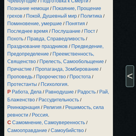
Чревоугодие
/
Подготовка к Смерти
/
Познание немощи
/
Покаяние, Прощение
грехов
/
Покой, Душевный мир
/
Политика
/
Поминовение, умершие
/
Понятия
/
Последнее время
/
Послушание
/
Пост
/
Похоть
/
Правда, Справедливость
/
Празднование праздников
/
Предведение,
Предопределение
/
Преемственность,
Священство
/
Прелесть, Самообольщение
/
Причастие
/
Пропаганда, Зомбирование
/
<
Проповедь
/
Пророчество
/
Простота
/
Протестанты
/
Психология
.
Р
Работа, Дела
/
Равнодушие
/
Радость
/
Рай,
Блаженство
/
Рассудительность
/
Реинкарнация
/
Религия
/
Решимость, сила
ревности
/
Россия
.
С
Самомнение, Самоуверенность
/
Самооправдание
/
Самоубийство
/