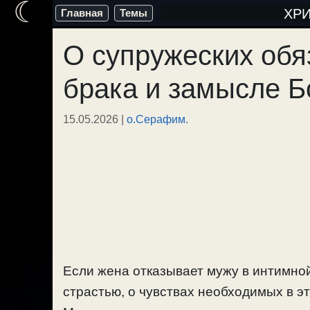
☾
Перейти
ХР
Главная
Темы
к
О супружеских обя
содержимому
брака и замысле Б
15.05.2026
|
о.Серафим.
Если жена отказывает мужу в интимной
страстью, о чувствах необходимых в эт