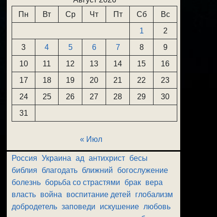
Пн
Вт
Ср
Чт
Пт
Сб
Вс
1
2
3
4
5
6
7
8
9
10
11
12
13
14
15
16
17
18
19
20
21
22
23
24
25
26
27
28
29
30
31
« Июл
Россия
Украина
ад
антихрист
бесы
библия
благодать
ближний
богослужение
болезнь
борьба со страстями
брак
вера
власть
война
воспитание детей
глобализм
добродетель
заповеди
искушение
любовь