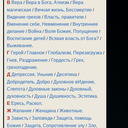
В
Вера
/
Вера в Бога, Атеизм
/
Вера
магическая
/
Вечная жизнь, Бессмертие
/
Видение грехов
/
Власть, правители
/
Вменение себе, Невменение
/
Внутреннее
делание
/
Война
/
Воля Божия, Попущение
/
Воспитание детей
/
Всякая власть от Бога?
/
Выживание
.
Г
Герой
/
Главное
/
Глобализм, Перезагрузка
/
Гнев, Раздражение
/
Гордость
/
Грех,
грехопадение
.
Д
Депрессия, Уныние
/
Десятина
/
Добродетель, Добро
/
Духовное вИдение,
Слепота
/
Духовные законы
/
Духовный,
духовность
/
Душа
/
Душевность, Эстетика
.
Е
Ересь, Раскол
.
Ж
Желание
/
Женщина
/
Животные
.
З
Зависть
/
Заповеди
/
Защита, помощь
Божия
/
Защита, Сопротивление злу
/
Зло,