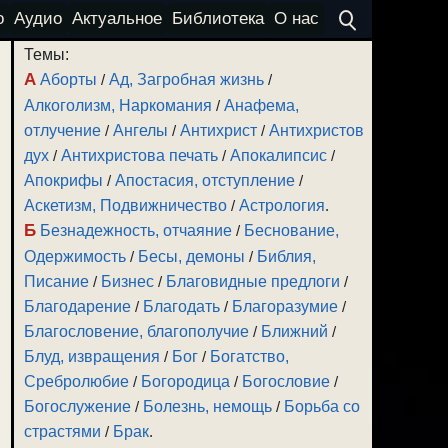
о
Аудио
Актуальное
Библиотека
О нас
Темы:
А
Аборты
/
Ад, Загробная жизнь
/
Алкоголизм, Наркомания
/
Анафема,
отлучение
/
Ангелы
/
Антихрист
/
Антихристов
дух
/
Антихристова печать
/
Апокалипсис
/
Апокрифы
/
Апостасия, отступление
/
Аскетизм, Подвижничество
/
Астрология
.
Б
Безнадежность, отчаяние
/
Беснование,
Одержимость
/
Бесы, демоны
/
Библия,
Писание
/
Бизнес
/
Благовидные предлоги
/
Благодарение
/
Благодать
/
Благоразумие
/
Благословение, благополучие
/
Ближний
/
Блуд, извращения
/
Бог
/
Богатство,
Сребролюбие
/
Богородица
/
Богословие
/
Богослужение
/
Болезнь, немощь
/
Борьба со
страстями
/
Брак
.