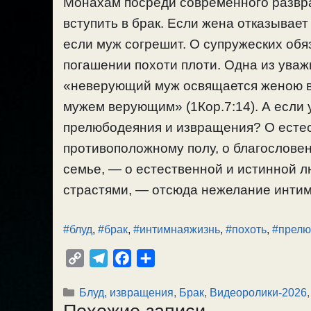
Монахам посреди современного развр
вступить в брак. Если жена отказывает
если муж согрешит. О супружеских обяз
погашении похоти плоти. Одна из уваж
«неверующий муж освящается женою 
мужем верующим» (1Кор.7:14). А если
прелюбодеяния и извращения? О естес
противоположному полу, о благословен
семье, — о естественной и истинной л
страстями, — отсюда нежелание интима
#блуд
,
#брак
,
#интимнаяжизнь
,
#похоть
,
#прелю
C
T
F
О
o
e
a
т
Рубрики
Блуд, извращения
,
Брак
,
Видеоролики-2026
p
l
c
п