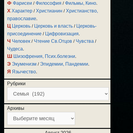
Ф
Фарисеи
/
Философия
/
Фильмы, Кино
.
Х
Характер
/
Христианин
/
Христианство,
православие
.
Ц
Церковь
/
Церковь и власть
/
Церковь-
присоединение
/
Цифровизация
.
Ч
Человек
/
Чтение Св.Отцов
/
Чувства
/
Чудеса
.
Ш
Шизофрения, Псих.болезни
.
Э
Экуменизм
/
Эпидемии, Пандемии
.
Я
Язычество
.
Рубрики
Архивы
Август 2026