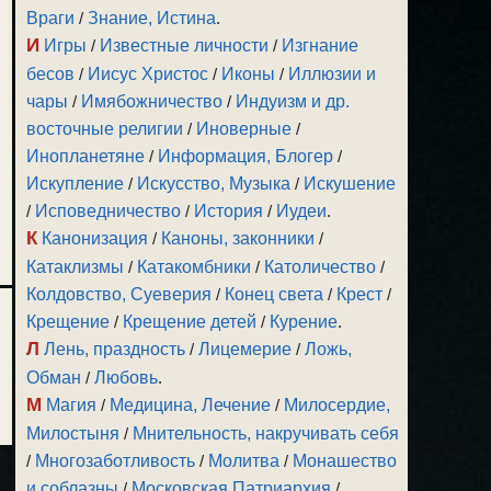
Враги
/
Знание, Истина
.
И
Игры
/
Известные личности
/
Изгнание
бесов
/
Иисус Христос
/
Иконы
/
Иллюзии и
чары
/
Имябожничество
/
Индуизм и др.
восточные религии
/
Иноверные
/
Инопланетяне
/
Информация, Блогер
/
Искупление
/
Искусство, Музыка
/
Искушение
/
Исповедничество
/
История
/
Иудеи
.
К
Канонизация
/
Каноны, законники
/
Катаклизмы
/
Катакомбники
/
Католичество
/
Колдовство, Суеверия
/
Конец света
/
Крест
/
Крещение
/
Крещение детей
/
Курение
.
Л
Лень, праздность
/
Лицемерие
/
Ложь,
Обман
/
Любовь
.
М
Магия
/
Медицина, Лечение
/
Милосердие,
Милостыня
/
Мнительность, накручивать себя
/
Многозаботливость
/
Молитва
/
Монашество
и соблазны
/
Московская Патриархия
/