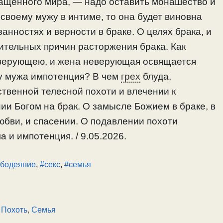
ащенного мира, — надо оставить монашество и
 своему мужу в интиме, то она будет виновна
анностях и верности в браке. О целях брака, и
ительных причин расторжения брака. Как
верующею, и жена неверующая освящается
 у мужа импотенция? В чем
грех
блуда,
твенной телесной похоти и влечении к
ии Богом на брак. О замысле Божием в браке, в
юбви, и спасении. О подавлении похоти
 и импотенция. / 9.05.2026.
бодеяние
,
#секс
,
#семья
,
Похоть
,
Семья