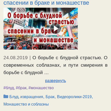
спасении в браке и монашестве
24.08.2019
|
О борьбе с блудной страстью. О
современных соблазнах, и пути смирения в
борьбе с блудной …
развернуть
#блуд
,
#брак
,
#монашество
Рубрики
,
,
,
Блуд, извращения
Брак
Видеоролики-2019
Монашество и соблазны