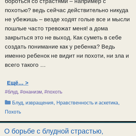
бороться со страстями – например с
похотью? ведь сейчас действительно никуда
не убежишь – везде ходят голые все и мысли
пошлые часто тревожат меня! а дома
закрыться это не выход. Как суметь в себе
создать понимание как у ребенка? Ведь
именно ребенок не видит ни похоти, ни зла и
всего такого …
Ещё…
#блуд
,
#онанизм
,
#похоть
Рубрики
,
,
Блуд, извращения
Нравственность и аскетика
Похоть
О борьбе с блудной страстью,