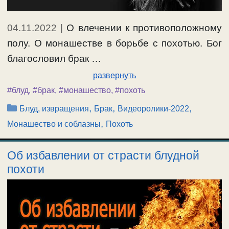
04.11.2022
|
О влечении к противоположному
полу. О монашестве в борьбе с похотью. Бог
благословил брак …
развернуть
#блуд
,
#брак
,
#монашество
,
#похоть
Рубрики
,
,
,
Блуд, извращения
Брак
Видеоролики-2022
,
Монашество и соблазны
Похоть
Об избавлении от страсти блудной
похоти