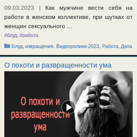
09.03.2023
|
Как мужчине вести себя на
работе в женском коллективе, при шутках от
женщин сексуального …
#блуд
,
#работа
Рубрики
,
,
Блуд, извращения
Видеоролики-2023
Работа, Дела
О похоти и развращенности ума