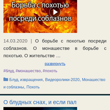
14.03.2020
|
О борьбе с похотью посреди
соблазнов. О монашестве в борьбе с
похотью. О жительстве …
развернуть
#блуд
,
#монашество
,
#похоть
Рубрики
,
,
Блуд, извращения
Видеоролики-2020
Монашество
,
и соблазны
Похоть
О блудных снах, и если пал