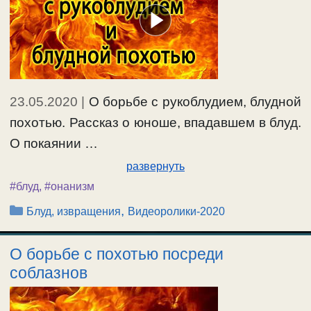
23.05.2020
|
О борьбе с рукоблудием, блудной
похотью. Рассказ о юноше, впадавшем в блуд.
О покаянии …
развернуть
#блуд
,
#онанизм
Рубрики
,
Блуд, извращения
Видеоролики-2020
О борьбе с похотью посреди
соблазнов