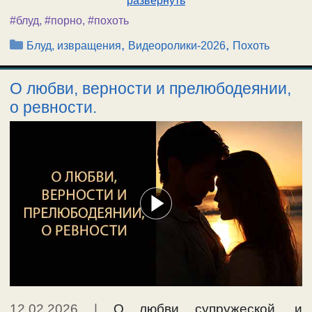
развернуть
#блуд
,
#порно
,
#похоть
Рубрики
,
,
Блуд, извращения
Видеоролики-2026
Похоть
О любви, верности и прелюбодеянии,
о ревности.
12.02.2026
|
О любви супружеской, и