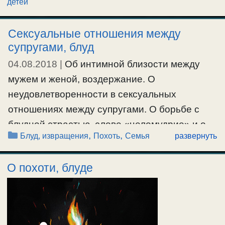
детей
Сексуальные отношения между
супругами, блуд
04.08.2018
|
Об интимной близости между
мужем и женой, воздержание. О
неудовлетворенности в сексуальных
отношениях между супругами. О борьбе с
блудной страстью, слове «целомудрие» и о
Рубрики
,
,
Блуд, извращения
Похоть
Семья
развернуть
применении изречений Св.Отцов. «Кто
смотрит на женщину с вожделением, уже
О похоти, блуде
прелюбодействовал с нею в сердце своем»
(Мф.5:28). О некоторых причинах явных
телесных страстей, онанизма, и
невозможности вступить в брак. О юноше,