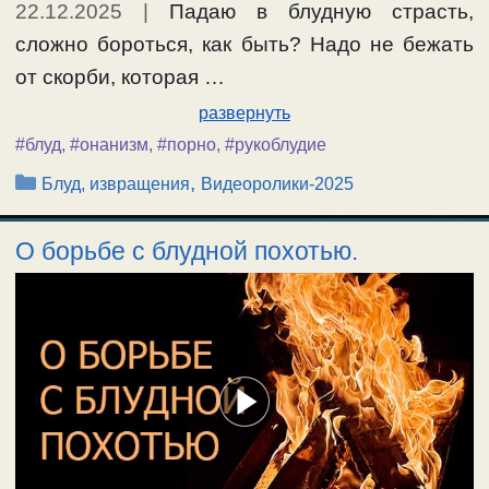
22.12.2025
|
Падаю в блудную страсть,
сложно бороться, как быть? Надо не бежать
от скорби, которая …
развернуть
#блуд
,
#онанизм
,
#порно
,
#рукоблудие
Рубрики
,
Блуд, извращения
Видеоролики-2025
О борьбе с блудной похотью.