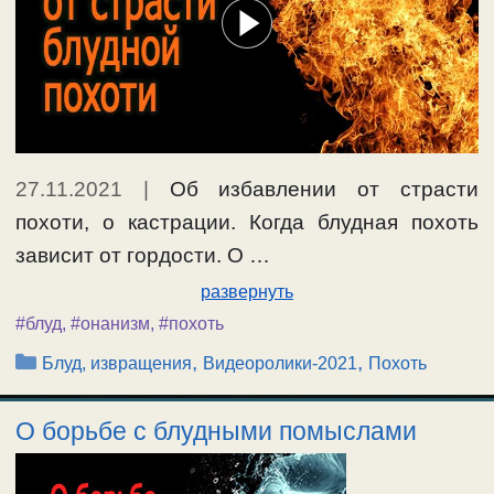
27.11.2021
|
Об избавлении от страсти
похоти, о кастрации. Когда блудная похоть
зависит от гордости. О …
развернуть
#блуд
,
#онанизм
,
#похоть
Рубрики
,
,
Блуд, извращения
Видеоролики-2021
Похоть
О борьбе с блудными помыслами