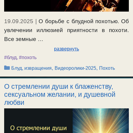
19.09.2025
|
О борьбе с блудной похотью. Об
увлечении иллюзией приятности в похоти.
Все земные …
развернуть
#блуд
,
#похоть
Рубрики
,
,
Блуд, извращения
Видеоролики-2025
Похоть
О стремлении души к блаженству,
сексуальном желании, и душевной
любви