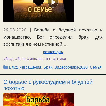
29.08.2020
|
Борьба с блудной похотью и
монашество. Бог определил брак, для
воспитания в нем истинной …
развернуть
#блуд
,
#брак
,
#монашество
,
#семья
Рубрики
,
,
,
Блуд, извращения
Брак
Видеоролики-2020
Семья
О борьбе с рукоблудием и блудной
похотью