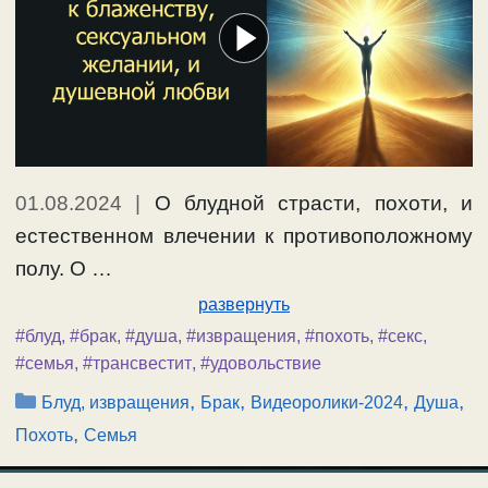
01.08.2024
|
О блудной страсти, похоти, и
естественном влечении к противоположному
полу. О …
развернуть
#блуд
,
#брак
,
#душа
,
#извращения
,
#похоть
,
#секс
,
#семья
,
#трансвестит
,
#удовольствие
Рубрики
,
,
,
,
Блуд, извращения
Брак
Видеоролики-2024
Душа
,
Похоть
Семья