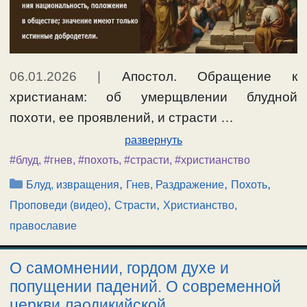
06.01.2026
|
Апостол. Обращение к
христианам: об умерщвлении блудной
похоти, ее проявлений, и страсти …
развернуть
#блуд
,
#гнев
,
#похоть
,
#страсти
,
#христианство
Рубрики
,
,
,
Блуд, извращения
Гнев, Раздражение
Похоть
,
,
Проповеди (видео)
Страсти
Христианство,
православие
О самомнении, гордом духе и
попущении падений. О современной
церкви лаодикийской.