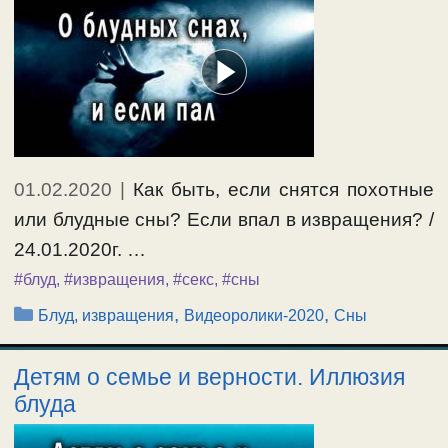
01.02.2020
|
Как быть, если снятся похотные
или блудные сны? Если впал в извращения? /
24.01.2020г. …
#блуд
,
#извращения
,
#секс
,
#сны
Рубрики
,
,
Блуд, извращения
Видеоролики-2020
Сны
Детям о семье и верности. Иллюзия
блуда