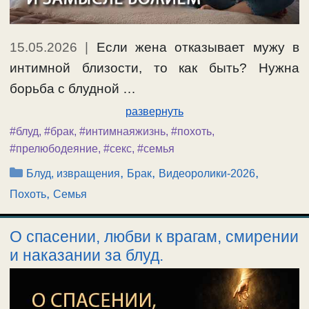
15.05.2026
|
Если жена отказывает мужу в
интимной близости, то как быть? Нужна
борьба с блудной …
развернуть
#блуд
,
#брак
,
#интимнаяжизнь
,
#похоть
,
#прелюбодеяние
,
#секс
,
#семья
Рубрики
,
,
,
Блуд, извращения
Брак
Видеоролики-2026
,
Похоть
Семья
О спасении, любви к врагам, смирении
и наказании за блуд.