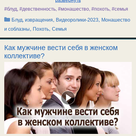
развернуть
#блуд
,
#девственность
,
#монашество
,
#похоть
,
#семья
Рубрики
,
,
Блуд, извращения
Видеоролики-2023
Монашество
,
,
и соблазны
Похоть
Семья
Как мужчине вести себя в женском
коллективе?