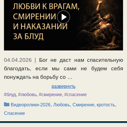
04.04.2026
|
Бог не даст нам спасительную
благодать, если мы сами не будем себя
понуждать на борьбу со …
развернуть
#блуд
,
#любовь
,
#смирение
,
#спасение
Рубрики
,
,
,
Видеоролики-2026
Любовь
Смирение, кротость
Спасение