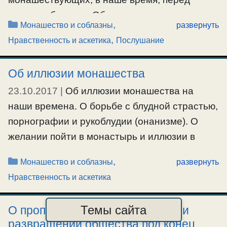
лицом соблазнов. Об отшельничестве и
Рубрики
,
Монашество и соблазны
развернуть
затворе, на наши времена. Об особенностях
,
Нравственность и аскетика
Послушание
подвига девства, борьбе древних
подвижников с блудной страстью и о нашем
Об иллюзии монашества
времени. О сочинениях свт.Игнатия
23.10.2017
|
Об иллюзии монашества на
Брянчанинова и его даре. Каждому святому
наши времена. О борьбе с блудной страстью,
дается свой дар от Бога. Что не объясняют
порнографии и рукоблудии (онанизме). О
одни святые, то объясняют следующие.
желании пойти в монастырь и иллюзии в
#антихрист
,
#Афон
,
#блуд
,
#девство
,
#деградация
,
отношении монашества.
Рубрики
,
Монашество и соблазны
развернуть
#естество
,
#монашество
,
#отступление
,
#отшельничество
,
#послушание
,
#похоть
,
#соблазны
,
Нравственность и аскетика
#блуд
,
#деградация
,
#монашество
,
#мужеложество
,
#уединение
#онанизм
,
#педерасты
,
#похоть
,
#развращение
,
#соблазны
Темы сайта
О пропаганде извращенчества, и
развращении общества под конец