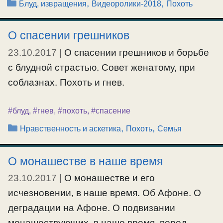
Рубрики
,
,
Блуд, извращения
Видеоролики-2018
Похоть
О спасении грешников
23.10.2017
|
О спасении грешников и борьбе
с блудной страстью. Совет женатому, при
соблазнах. Похоть и гнев.
#блуд
,
#гнев
,
#похоть
,
#спасение
Рубрики
,
,
Нравственность и аскетика
Похоть
Семья
О монашестве в наше время
23.10.2017
|
О монашестве и его
исчезновении, в наше время. Об Афоне. О
деградации на Афоне. О подвизании
монашествующих, в наше время, перед