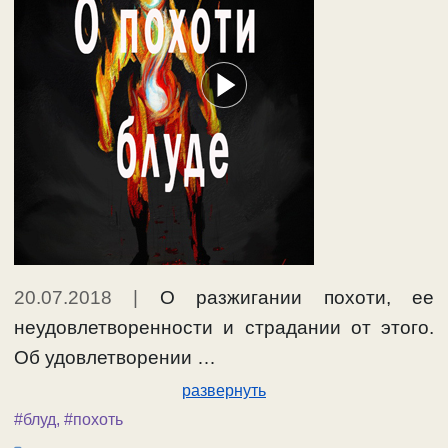
впадавшем в блуд.
#блуд
,
#семья
20.07.2018
|
О разжигании похоти, ее
неудовлетворенности и страдании от этого.
Об удовлетворении …
развернуть
#блуд
,
#похоть