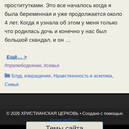
проститутками. Это все началось когда я
была беременная и уже продолжается около
4 лет. Когда я узнала об этом у меня только
что родилась дочь и конечно у нас был
большой скандал, и он …
Ещё…
#прелюбодеяние
,
#семья
Рубрики
,
,
Блуд, извращения
Нравственность и аскетика
Семья
© 2026 ХРИСТИАНСКАЯ ЦЕРКОВЬ
• Создано с помощью
GeneratePress
Темы сайта