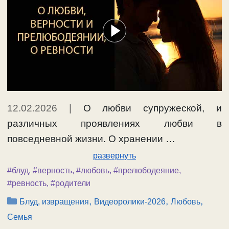
12.02.2026
|
О любви супружеской, и
различных проявлениях любви в
повседневной жизни. О хранении …
развернуть
#блуд
,
#верность
,
#любовь
,
#прелюбодеяние
,
#ревность
,
#родители
Рубрики
,
,
,
Блуд, извращения
Видеоролики-2026
Любовь
Семья