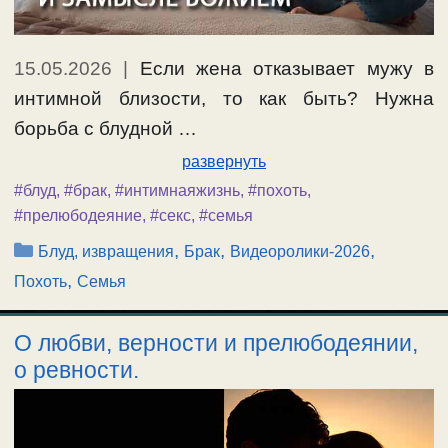
15.05.2026
|
Если жена отказывает мужу в
интимной близости, то как быть? Нужна
борьба с блудной …
развернуть
#блуд
,
#брак
,
#интимнаяжизнь
,
#похоть
,
#прелюбодеяние
,
#секс
,
#семья
Рубрики
,
,
,
Блуд, извращения
Брак
Видеоролики-2026
,
Похоть
Семья
О любви, верности и прелюбодеянии,
о ревности.