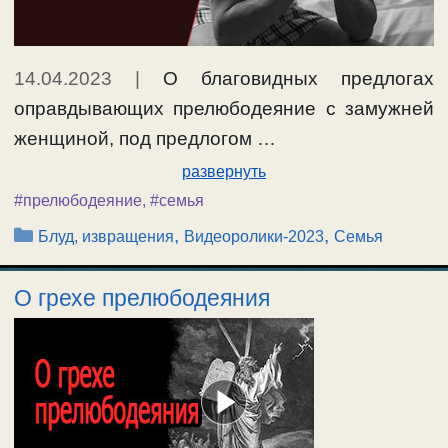
14.04.2023
|
О благовидных предлогах
оправдывающих прелюбодеяние с замужней
женщиной, под предлогом …
развернуть
#прелюбодеяние
,
#семья
Рубрики
,
,
Блуд, извращения
Видеоролики-2023
Семья
О грехе прелюбодеяния