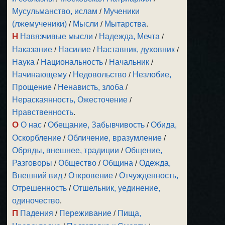
Мусульманство, ислам
/
Мученики
(лжемученики)
/
Мысли
/
Мытарства
.
Н
Навязчивые мысли
/
Надежда, Мечта
/
Наказание
/
Насилие
/
Наставник, духовник
/
Наука
/
Национальность
/
Начальник
/
Начинающему
/
Недовольство
/
Незлобие,
Прощение
/
Ненависть, злоба
/
Нераскаянность, Ожесточение
/
Нравственность
.
О
О нас
/
Обещание, Забывчивость
/
Обида,
Оскорбление
/
Обличение, вразумление
/
Обряды, внешнее, традиции
/
Общение,
Разговоры
/
Общество
/
Община
/
Одежда,
Внешний вид
/
Откровение
/
Отчужденность,
Отрешенность
/
Отшельник, уединение,
одиночество
.
П
Падения
/
Переживание
/
Пища,