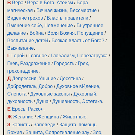
В
Вера
/
Вера в Бога, Атеизм
/
Вера
магическая
/
Вечная жизнь, Бессмертие
/
Видение грехов
/
Власть, правители
/
Вменение себе, Невменение
/
Внутреннее
делание
/
Война
/
Воля Божия, Попущение
/
Воспитание детей
/
Всякая власть от Бога?
/
Выживание
.
Г
Герой
/
Главное
/
Глобализм, Перезагрузка
/
Гнев, Раздражение
/
Гордость
/
Грех,
грехопадение
.
Д
Депрессия, Уныние
/
Десятина
/
Добродетель, Добро
/
Духовное вИдение,
Слепота
/
Духовные законы
/
Духовный,
духовность
/
Душа
/
Душевность, Эстетика
.
Е
Ересь, Раскол
.
Ж
Желание
/
Женщина
/
Животные
.
З
Зависть
/
Заповеди
/
Защита, помощь
Божия
/
Защита, Сопротивление злу
/
Зло,