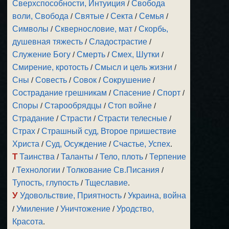
Сверхспособности, Интуиция
/
Свобода
воли, Свобода
/
Святые
/
Секта
/
Семья
/
Символы
/
Сквернословие, мат
/
Скорбь,
душевная тяжесть
/
Сладострастие
/
Служение Богу
/
Смерть
/
Смех, Шутки
/
Смирение, кротость
/
Смысл и цель жизни
/
Сны
/
Совесть
/
Совок
/
Сокрушение
/
Сострадание грешникам
/
Спасение
/
Спорт
/
Споры
/
Старообрядцы
/
Стоп войне
/
Страдание
/
Страсти
/
Страсти телесные
/
Страх
/
Страшный суд, Второе пришествие
Христа
/
Суд, Осуждение
/
Счастье, Успех
.
Т
Таинства
/
Таланты
/
Тело, плоть
/
Терпение
/
Технологии
/
Толкование Св.Писания
/
Тупость, глупость
/
Тщеславие
.
У
Удовольствие, Приятность
/
Украина, война
/
Умиление
/
Уничтожение
/
Уродство,
Красота
.