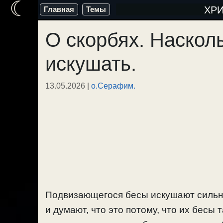
☾
Перейти
ХР
Главная
Темы
к
О скорбях. Наскол
содержимому
искушать.
13.05.2026
|
о.Серафим.
Подвизающегося бесы искушают сильн
и думают, что это потому, что их бесы 