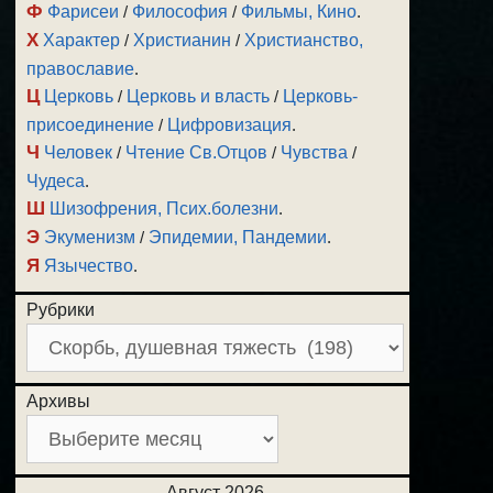
Ф
Фарисеи
/
Философия
/
Фильмы, Кино
.
Х
Характер
/
Христианин
/
Христианство,
православие
.
Ц
Церковь
/
Церковь и власть
/
Церковь-
присоединение
/
Цифровизация
.
Ч
Человек
/
Чтение Св.Отцов
/
Чувства
/
Чудеса
.
Ш
Шизофрения, Псих.болезни
.
Э
Экуменизм
/
Эпидемии, Пандемии
.
Я
Язычество
.
Рубрики
Архивы
Август 2026