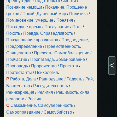
Чревоугодие
/
Подготовка к Смерти
/
Познание немощи
/
Покаяние, Прощение
грехов
/
Покой, Душевный мир
/
Политика
/
Поминовение, умершие
/
Понятия
/
Последнее время
/
Послушание
/
Пост
/
Похоть
/
Правда, Справедливость
/
Празднование праздников
/
Предведение,
Предопределение
/
Преемственность,
Священство
/
Прелесть, Самообольщение
/
Причастие
/
Пропаганда, Зомбирование
/
<
Проповедь
/
Пророчество
/
Простота
/
Протестанты
/
Психология
.
Р
Работа, Дела
/
Равнодушие
/
Радость
/
Рай,
Блаженство
/
Рассудительность
/
Реинкарнация
/
Религия
/
Решимость, сила
ревности
/
Россия
.
С
Самомнение, Самоуверенность
/
Самооправдание
/
Самоубийство
/