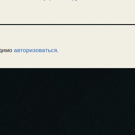
одимо
авторизоваться
.