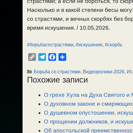
страстями; а если не бороться, то ско
Насколько и в какой степени бесы мог
со страстями, и вечных скорбях без б
время искушения. / 10.05.2026.
#борьбасострастями
,
#искушение
,
#скорбь
C
T
F
О
o
e
a
т
Рубрики
Борьба со страстями
,
Видеоролики-2026
,
Ис
p
l
c
п
Похожие записи
y
e
e
р
L
g
b
а
О грехе Хула на Духа Святого и
i
r
o
в
n
О духовном законе и смиряющих 
a
o
и
k
m
k
т
О душевном опустошении, искуше
ь
О прощении должников, и искуше
Об апостольской преемственност