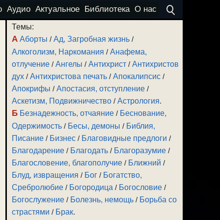
о
Аудио
Актуальное
Библиотека
О нас
Темы:
А
Аборты
/
Ад, Загробная жизнь
/
Алкоголизм, Наркомания
/
Анафема,
отлучение
/
Ангелы
/
Антихрист
/
Антихристов
дух
/
Антихристова печать
/
Апокалипсис
/
Апокрифы
/
Апостасия, отступление
/
Аскетизм, Подвижничество
/
Астрология
.
Б
Безнадежность, отчаяние
/
Беснование,
Одержимость
/
Бесы, демоны
/
Библия,
Писание
/
Бизнес
/
Благовидные предлоги
/
Благодарение
/
Благодать
/
Благоразумие
/
Благословение, благополучие
/
Ближний
/
Блуд, извращения
/
Бог
/
Богатство,
Сребролюбие
/
Богородица
/
Богословие
/
Богослужение
/
Болезнь, немощь
/
Борьба со
страстями
/
Брак
.