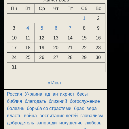
Пн
Вт
Ср
Чт
Пт
Сб
Вс
1
2
3
4
5
6
7
8
9
10
11
12
13
14
15
16
17
18
19
20
21
22
23
24
25
26
27
28
29
30
31
« Июл
Россия
Украина
ад
антихрист
бесы
библия
благодать
ближний
богослужение
болезнь
борьба со страстями
брак
вера
власть
война
воспитание детей
глобализм
добродетель
заповеди
искушение
любовь