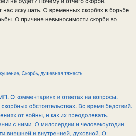
рбей не будет? Почему и отчего скорби.
ут нас искушать. О временных скорбях в борьбе
орьбы. О причине невыносимости скорби во
кушение
,
Скорбь, душевная тяжесть
 МП. О комментариях и ответах на вопросы.
скорбных обстоятельствах. Во время бедствий.
ниях от войны, и как их преодолевать.
нии с ними. О милосердии и человекоугодии.
и внешней и внутренней, духовной. О