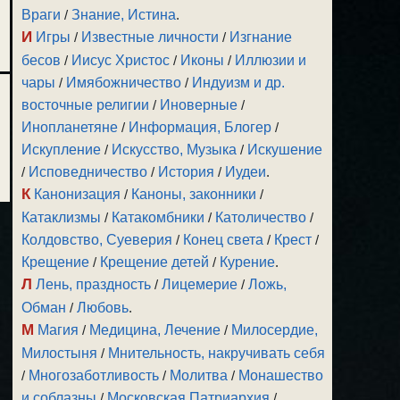
Враги
/
Знание, Истина
.
И
Игры
/
Известные личности
/
Изгнание
бесов
/
Иисус Христос
/
Иконы
/
Иллюзии и
чары
/
Имябожничество
/
Индуизм и др.
восточные религии
/
Иноверные
/
Инопланетяне
/
Информация, Блогер
/
Искупление
/
Искусство, Музыка
/
Искушение
/
Исповедничество
/
История
/
Иудеи
.
К
Канонизация
/
Каноны, законники
/
Катаклизмы
/
Катакомбники
/
Католичество
/
Колдовство, Суеверия
/
Конец света
/
Крест
/
Крещение
/
Крещение детей
/
Курение
.
Л
Лень, праздность
/
Лицемерие
/
Ложь,
Обман
/
Любовь
.
М
Магия
/
Медицина, Лечение
/
Милосердие,
Милостыня
/
Мнительность, накручивать себя
/
Многозаботливость
/
Молитва
/
Монашество
и соблазны
/
Московская Патриархия
/