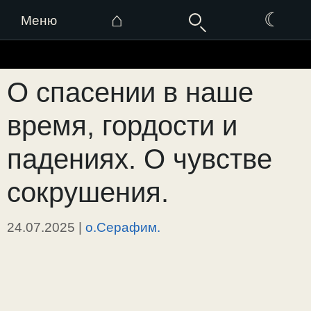
⌂
☾
Меню
Перейти
к
О спасении в наше
содержимому
время, гордости и
падениях. О чувстве
сокрушения.
24.07.2025
|
о.Серафим.