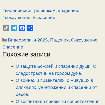
#видениесебягрешником
,
#падения
,
#сокрушение
,
#спасение
C
T
F
О
o
e
a
т
Рубрики
Видеоролики-2025
,
Падения
,
Сокрушение
,
p
l
c
п
y
e
e
р
Спасение
L
g
b
а
Похожие записи
i
r
o
в
n
a
o
и
О защите Божией и спасении души. О
k
m
k
т
сладострастии на гордом духе.
ь
О войнах и правителях, о живущих в
иллюзиях, уничтожении и спасении от
бесов.
О воспитании привычки сопротивления