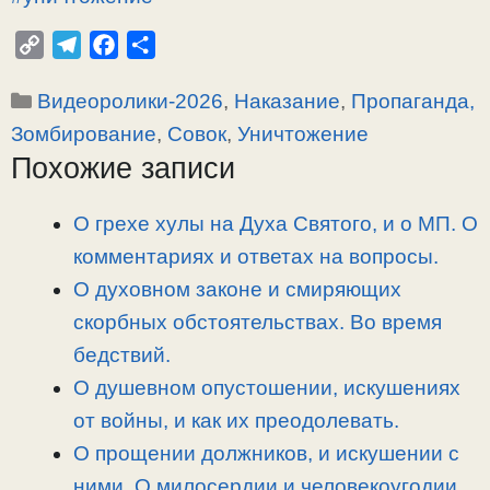
C
T
F
О
o
e
a
т
Рубрики
Видеоролики-2026
,
Наказание
,
Пропаганда,
p
l
c
п
y
e
e
р
Зомбирование
,
Совок
,
Уничтожение
L
g
b
а
Похожие записи
i
r
o
в
n
a
o
и
О грехе хулы на Духа Святого, и о МП. О
k
m
k
т
комментариях и ответах на вопросы.
ь
О духовном законе и смиряющих
скорбных обстоятельствах. Во время
бедствий.
О душевном опустошении, искушениях
от войны, и как их преодолевать.
О прощении должников, и искушении с
ними. О милосердии и человекоугодии.