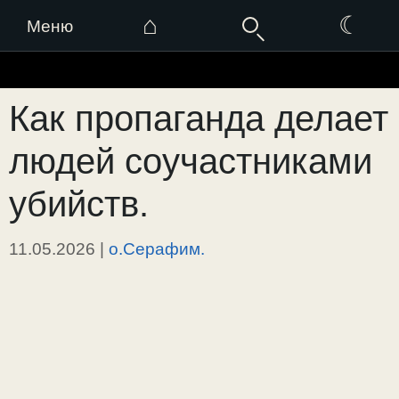
⌂
☾
Меню
Перейти
к
Как пропаганда делает
содержимому
людей соучастниками
убийств.
11.05.2026
|
о.Серафим.