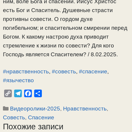
ним, воле Бога и спасении. Иисус Христос
есть Бог и Спаситель. Душевные страсти
противны совести. О гордом духе
погибельном; и спасительном смирении перед
Богом. К какому настрою духа приводит
стремление к жизни по совести? Для кого
Господь является Спасителем? / 8.02.2025.
#нравственность
,
#совесть
,
#спасение
,
#язычество
C
T
F
О
o
e
a
т
Рубрики
Видеоролики-2025
,
Нравственность
,
p
l
c
п
y
e
e
р
Совесть
,
Спасение
L
g
b
а
Похожие записи
i
r
o
в