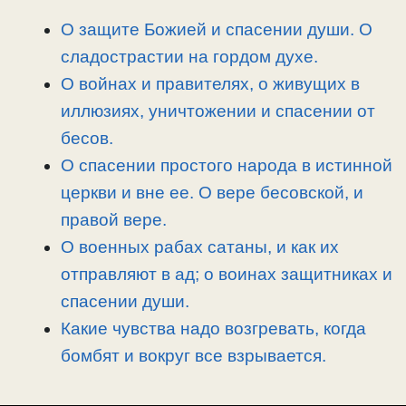
n
a
o
и
О защите Божией и спасении души. О
k
m
k
т
сладострастии на гордом духе.
ь
О войнах и правителях, о живущих в
иллюзиях, уничтожении и спасении от
бесов.
О спасении простого народа в истинной
церкви и вне ее. О вере бесовской, и
правой вере.
О военных рабах сатаны, и как их
отправляют в ад; о воинах защитниках и
спасении души.
Какие чувства надо возгревать, когда
бомбят и вокруг все взрывается.