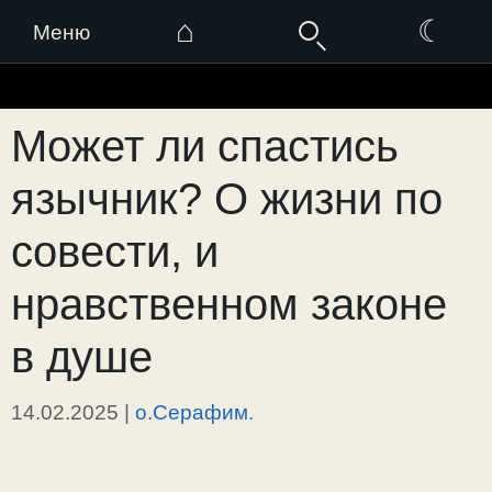
⌂
☾
Меню
Перейти
к
Может ли спастись
содержимому
язычник? О жизни по
совести, и
нравственном законе
в душе
14.02.2025
|
о.Серафим.